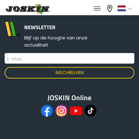
×
×
Menu
Kies uw taal
NEWSLETTER
Blijf op de hoogte van onze
actualiteit
Français
E-MAIL
GAMMA
English
GROEP
Nederlands
JOSKIN Online
Deutsch
VINDEN & KOPEN
Español
JOSKIN WERELD