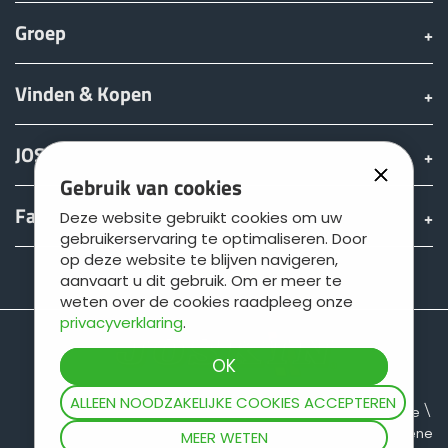
Groep
Български
Vinden & Kopen
Eesti keel
JOSKIN wereld
Slovenija
Gebruik van cookies
Fan shop
Deze website gebruikt cookies om uw
gebruikerservaring te optimaliseren. Door
Lietuvių kalba
op deze website te blijven navigeren,
Teamviewer
aanvaart u dit gebruik. Om er meer te
weten over de cookies raadpleeg onze
Česká republika
privacyverklaring
.
Srpski
ALLEEN NOODZAKELIJKE COOKIES ACCEPTEREN
Sitemap
Juridische informatie
Gegevensbescherming
Algemene
MEER WETEN
Yкраїнська мова