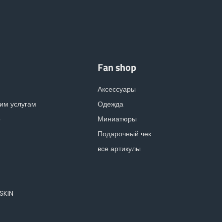
Български
Lietuvių kalba
Yкраїнська мова
Fan shop
Аксессуары
한국의
им услугам
Одежда
о
Миниатюры
Português
Подарочный чек
все артикулы
رسید ن
OSKIN