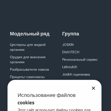
НОВОСТИ
Suomi
СКОТОВОЗЫ
ВИРТУАЛЬНЫЙ ВЫСТАВОЧНЫЙ ЗАЛ
УХОД ЗА ПАСТБИЩАМИ
ЭКСКУРСИЯ ПО ЗАВОДУ
Eesti keel
БОЧКИ И БАКИ ДЛЯ ВОДЫ
ВИРТУАЛЬНЫЙ СТЕНД
КАНАЛОПРОМЫВОЧНЫЕ МАШИНЫ
Česká republika
Модельный ряд
Группа
МИКСЕР ДЛЯ НАВОЗНОЙ ЖИЖИ
Цистерны для жидкой
JOSKIN
ελληνικά
органики
DistriTECH
Орудия для внесения
Региональный сервис
日本語
органики
Leboulch
Разбрасыватели навоза
Joskin оцинковка
Türk
Прицепы-самосвалы
JOSKIN логистика
Многофункциональный
прицеп
Контакт
Использование файлов
Фуражные прицепы
cookies
Прицепы-платформы
Этот сайт использует файлы cookies для