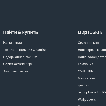
Magyar
Slovenija
Srpski
Найти & купить
мир JOSKIN
Наши акции
Сила в опыте
Svenska
Техника в наличии & Outlet
Наш сервис к ваш
Подержанная техника
Наше сообществ
中文
Серия Advantage
Компания
Запасные части
MyJOSKIN
العربية
Медиатека
график
Let's play with J
Wallpapers