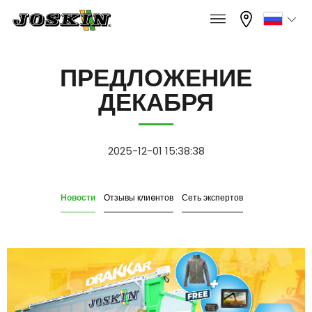
×
×
меню
Выбрать ваш язык
ПРЕДЛОЖЕНИЕ
ДЕКАБРЯ
Français
МОДЕЛЬНЫЙ РЯД
English
2025-12-01 15:38:38
ГРУППА
Nederlands
Новости
Отзывы клиeнтов
Сеть экспертов
Deutsch
НАЙТИ & КУПИТЬ
Español
МИР JOSKIN