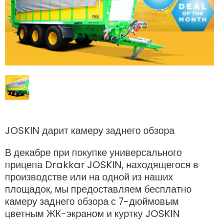
Polski
FAN SHOP
Загрузить брошюру
Italiano
PARTS BOOK
Dansk
ВАКАНСИИ
JOSKIN дарит камеру заднего обзора
Română
В декабре при покупке универсального
прицепа Drakkar JOSKIN, находящегося в
КОНТАКТ
производстве или на одной из наших
Suomi
площадок, мы предоставляем бесплатно
камеру заднего обзора с 7-дюймовым
MyJOSKIN
Magyar
цветным ЖК-экраном и куртку JOSKIN