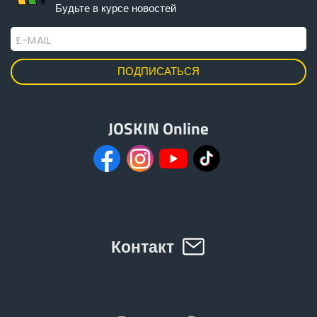
Будьте в курсе новостей
E-MAIL
ελληνικά
Svenska
JOSKIN Online
한국의
日本語
中文
Контакт
Português