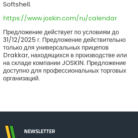
Softshell.
Български
https://www.joskin.com/ru/calendar
Предложение действует по условиям до
Eesti keel
31/12/2025 г. Предложение действительно
только для универсальных прицепов
Drakkar, находящихся в производстве или
Slovenija
на складе компании JOSKIN. Предложение
доступно для профессиональных торговых
Lietuvių kalba
организаций.
Česká republika
Srpski
NEWSLETTER
Yкраїнська мова