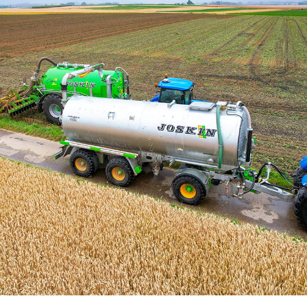
Български
Eesti keel
Slovenija
Lietuvių kalba
Česká republika
Srpski
Yкраїнська мова