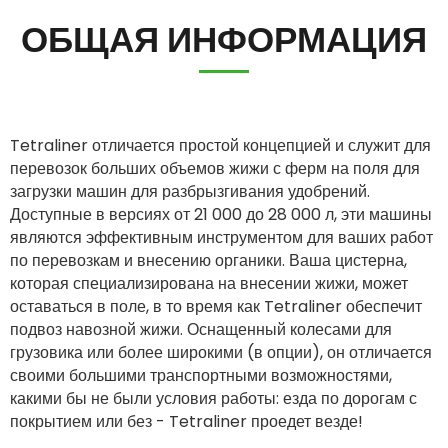
ОБЩАЯ ИНФОРМАЦИЯ
ελληνικά
Svenska
Tetraliner отличается простой концепцией и служит для
перевозок больших объемов жижи с ферм на поля для
загрузки машин для разбрызгивания удобрений.
한국의
Доступные в версиях от 21 000 до 28 000 л, эти машины
являются эффективным инструментом для ваших работ
по перевозкам и внесению органики. Ваша цистерна,
日本語
которая специализирована на внесении жижи, может
оставаться в поле, в то время как Tetraliner обеспечит
中文
подвоз навозной жижи. Оснащенный колесами для
грузовика или более широкими (в опции), он отличается
своими большими транспортными возможностями,
Português
какими бы не были условия работы: езда по дорогам с
покрытием или без - Tetraliner проедет везде!