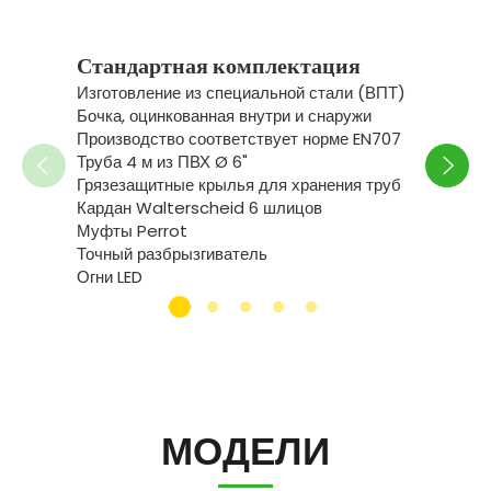
Спец
Стандартная комплектация
Встрое
Изготовление из специальной стали (ВПТ)
на пов
Бочка, оцинкованная внутри и снаружи
быстро
Производство соответствует норме EN707
(колле
Труба 4 м из ПВХ Ø 6"
Преобо
Грязезащитные крылья для хранения труб
с прав
Кардан Walterscheid 6 шлицов
турбон
Муфты Perrot
цистер
Точный разбрызгиватель
Преобо
Огни LED
(флане
Колеса 400R22.5 восстановленные
Пневма
Задние
МОДЕЛИ