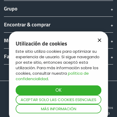
Grupo
Български
Encontrar & comprar
Eesti keel
Mundo JOSKIN
Utilización de cookies
Slovenija
Este sitio utiliza cookies para optimizar su
Fan shop
experiencia de usuario. Si sigue navegando
por este sitio, entonces aceptó esta
Lietuvių kalba
utilización. Para más información sobre los
Teamviewer
cookies, consultar nuestra
política de
confidencialidad
.
Česká republika
Srpski
ACEPTAR SOLO LAS COOKIES ESENCIALES
Sitio map
Informaciones legales
Protección de los
MÁS INFORMACIÓN
datos
Condiciones generales de venta
Yкраїнська мова