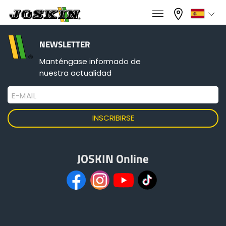
×
×
Menu
Seleccione su idioma
NEWSLETTER
Manténgase informado de
nuestra actualidad
Français
E-MAIL
GAMA
English
GRUPO
Nederlands
JOSKIN Online
Deutsch
ENCONTRAR & COMPRAR
Español
MUNDO JOSKIN