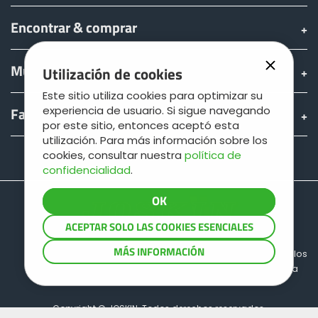
Encontrar & comprar
Mundo JOSKIN
Utilización de cookies
Este sitio utiliza cookies para optimizar su
experiencia de usuario. Si sigue navegando
Fan shop
por este sitio, entonces aceptó esta
utilización. Para más información sobre los
cookies, consultar nuestra
política de
Teamviewer
confidencialidad
.
ACEPTAR SOLO LAS COOKIES ESENCIALES
MÁS INFORMACIÓN
Sitio map
Informaciones legales
Protección de los
datos
Condiciones generales de venta
Copyright © JOSKIN. Todos derechos reservados.