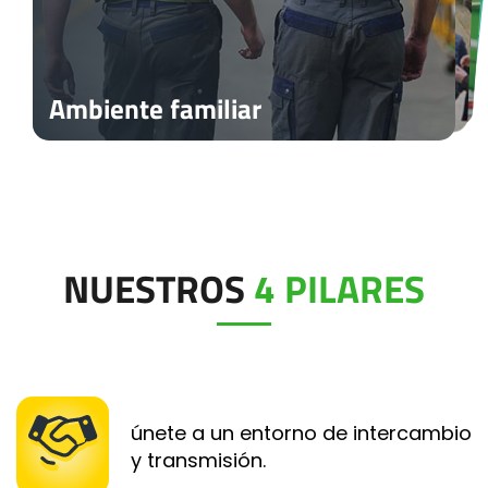
Evolución
Equilibrio de vida
Transmisión de conocimientos
Eventos
Ambiente familiar
NUESTROS
4 PILARES
únete a un entorno de intercambio
y transmisión.