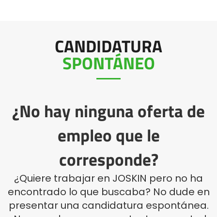
Polski
CANDIDATURA
FAN SHOP
Descargar el folleto
SPONTÁNEO
PARTS BOOK
Italiano
¿No hay ninguna oferta de
Dansk
OFERTAS DE EMPLEO
empleo que le
Română
corresponde?
CONTACTO
¿Quiere trabajar en JOSKIN pero no ha
Suomi
encontrado lo que buscaba? No dude en
presentar una candidatura espontánea.
MyJOSKIN
Magyar