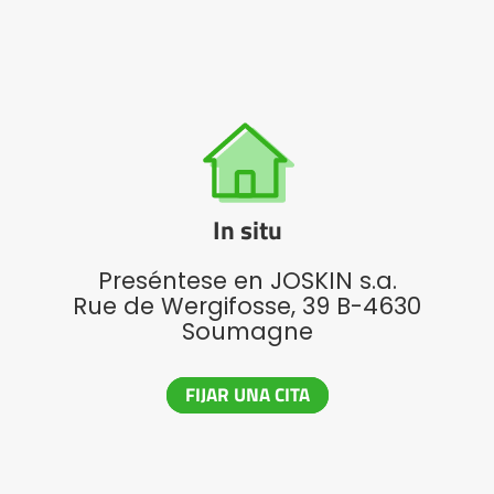
ελληνικά
Svenska
한국의
In situ
Preséntese en JOSKIN s.a.
日本語
Rue de Wergifosse, 39 B-4630
Soumagne
中文
FIJAR UNA CITA
Português