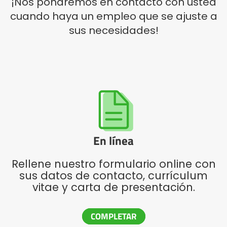
¡Nos pondremos en contacto con usted
cuando haya un empleo que se ajuste a
Български
sus necesidades!
Eesti keel
Slovenija
Lietuvių kalba
En línea
Česká republika
Rellene nuestro formulario online con
sus datos de contacto, currículum
vitae y carta de presentación.
Srpski
COMPLETAR
Yкраїнська мова