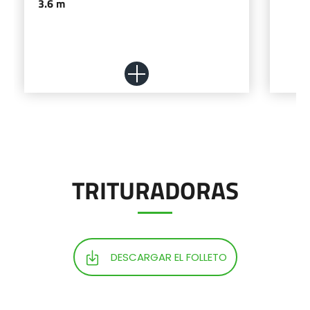
3.6 m
TRITURADORAS
Más información
Configurador
DESCARGAR EL FOLLETO