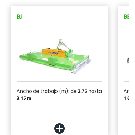
BJ
BEV
2.75
Ancho de trabajo (m): de
hasta
Anch
3.15 m
1.6 