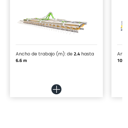
Türk
العربية
رسید ن
2.4
Ancho de trabajo (m): de
hasta
Anch
6.6 m
10.8