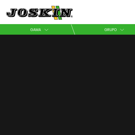
GAMA
GRUPO
Français
CISTERNAS DE PURÍN
JOSKIN
NUESTRAS ACCIONES COMERCIALES
LA FUERZA DE LA EXPERIENCIA
ACCESORIOS
UTILES DE ESPARCIMIENTO
DISTRITECH
STOCK & OUTLET
NUESTROS SERVICIOS A SU SERVICIO
VESTIDOS
Deutsch
ESPARCIDORES DE ESTIÉRCOL
SERVICIO REGIONAL
OCASIONES
NUESTRA COMUNIDAD
JUGUETES
BAÑERAS
LEBOULCH
SERIE ADVANTAGE
LA SOCIEDAD
MINIATURAS
CAJAS POLIVALENTES
JOSKIN GALVA
RECAMBIOS
MyJOSKIN
BONO REGALO
CAJAS DE ENSILAJE
JOSKIN LOGÍSTICA
MEDIATECA
TODOS LOS ARTÍCULOS
CONFIGURADOR
PLATAFORMAS
AGENDA
TODOS LOS EQUIPOS
CONCEPTO CARGO
LET'S PLAY WITH JOSKIN
Italiano
REMOLQUES DE GANADO
WALLPAPERS