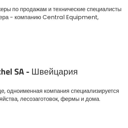
Български
еры по продажам и технические специалисты
лера - компанию Central Equipment,
Lietuvių kalba
Yкраїнська мова
한국의
ichel SA - Швейцария
Português
رسید ن
е, одноименная компания специализируется
яйства, лесозаготовок, фермы и дома.