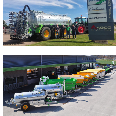
НОВОСТИ
Suomi
СКОТОВОЗЫ
ВИРТУАЛЬНЫЙ ВЫСТАВОЧНЫЙ ЗАЛ
УХОД ЗА ПАСТБИЩАМИ
ЭКСКУРСИЯ ПО ЗАВОДУ
Eesti keel
БОЧКИ И БАКИ ДЛЯ ВОДЫ
ВИРТУАЛЬНЫЙ СТЕНД
КАНАЛОПРОМЫВОЧНЫЕ МАШИНЫ
Česká republika
МИКСЕР ДЛЯ НАВОЗНОЙ ЖИЖИ
ελληνικά
日本語
Türk