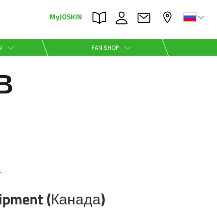
MyJOSKIN
×
×
N
FAN SHOP
В
Nederlands
Polski
Română
ipment (Канада)