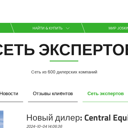
Выбрать ваш язык
НАЙТИ & КУПИТЬ
МИР JOSKI
СЕТЬ ЭКСПЕРТО
English
Español
Cеть из 600 дилерских компаний
Загрузить брошюру
Сеть экспертов
Новости
Отзывы клиeнтов
Dansk
Новый дилер: Central Equ
2024-10-04 14:06:36