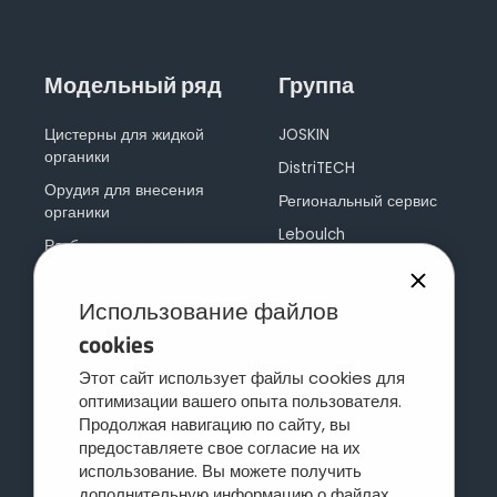
Модельный ряд
Группа
Цистерны для жидкой
JOSKIN
органики
DistriTECH
Орудия для внесения
Региональный сервис
органики
Leboulch
Разбрасыватели навоза
Joskin оцинковка
Прицепы-самосвалы
JOSKIN логистика
Использование файлов
Многофункциональный
прицеп
Контакт
cookies
Фуражные прицепы
Этот сайт использует файлы cookies для
оптимизации вашего опыта пользователя.
Прицепы-платформы
Продолжая навигацию по сайту, вы
Концепция cargo
предоставляете свое согласие на их
Скотовозы
использование. Вы можете получить
дополнительную информацию о файлах