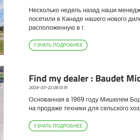
Magyar
Несколько недель назад наши менедж
посетили в Канаде нашего нового ди
Slovenija
расположенную в г.
Srpski
УЗНАТЬ ПОДРОБНЕЕ
Svenska
Find my dealer : Baudet M
中文
2024-03-22 08:13:15
العربية
Основанная в 1969 году Мишелем Бод
на продаже техники для сельского хоз
УЗНАТЬ ПОДРОБНЕЕ