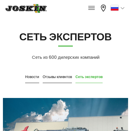
×
×
меню
Выбрать ваш язык
СЕТЬ ЭКСПЕРТОВ
Français
МОДЕЛЬНЫЙ РЯД
Cеть из 600 дилерских компаний
English
Сеть экспертов
Новости
Отзывы клиeнтов
ГРУППА
Nederlands
Deutsch
НАЙТИ & КУПИТЬ
Español
МИР JOSKIN