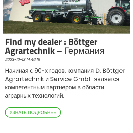
Polski
FAN SHOP
Загрузить брошюру
Find my dealer : Böttger
Agrartechnik – Германия
Italiano
PARTS BOOK
2023-10-13 14:46:16
Dansk
Начиная с 90-х годов, компания D. Böttger
ВАКАНСИИ
Agrartechnik и Service GmbH является
компетентным партнером в области
Română
аграрных технологий.
КОНТАКТ
Suomi
УЗНАТЬ ПОДРОБНЕЕ
MyJOSKIN
Magyar