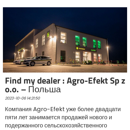
Български
Eesti keel
Slovenija
Lietuvių kalba
Find my dealer : Agro-Efekt Sp z
o.o. – Польша
Česká republika
2023-10-06 14:21:50
Компания Agro-Efekt уже более двадцати
Srpski
пяти лет занимается продажей нового и
подержанного сельскохозяйственного
Yкраїнська мова