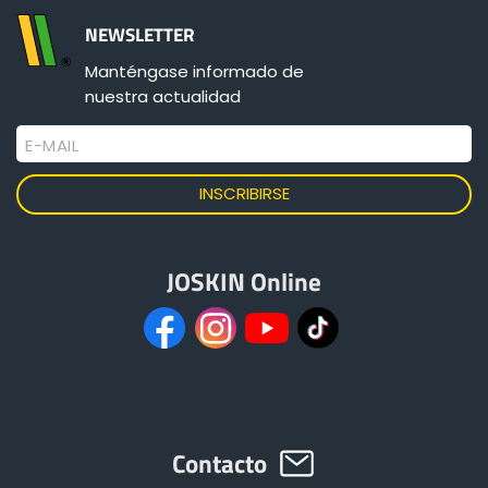
NEWSLETTER
ελληνικά
Manténgase informado de
nuestra actualidad
Svenska
E-MAIL
한국의
JOSKIN Online
日本語
中文
Português
Contacto