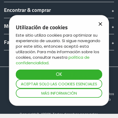
Encontrar & comprar
Mundo JOSKIN
Utilización de cookies
Este sitio utiliza cookies para optimizar su
experiencia de usuario. Si sigue navegando
Fan shop
por este sitio, entonces aceptó esta
utilización. Para más información sobre los
cookies, consultar nuestra
política de
Teamviewer
confidencialidad
.
ACEPTAR SOLO LAS COOKIES ESENCIALES
MÁS INFORMACIÓN
Sitio map
Informaciones legales
Protección de los
datos
Condiciones generales de venta
Copyright © JOSKIN. Todos derechos reservados.