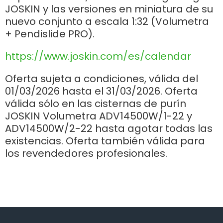
JOSKIN y las versiones en miniatura de su
nuevo conjunto a escala 1:32 (Volumetra
Български
+ Pendislide PRO).
https://www.joskin.com/es/calendar
Eesti keel
Oferta sujeta a condiciones, válida del
01/03/2026 hasta el 31/03/2026. Oferta
Slovenija
válida sólo en las cisternas de purín
JOSKIN Volumetra ADV14500W/1-22 y
Lietuvių kalba
ADV14500W/2-22 hasta agotar todas las
existencias. Oferta también válida para
los revendedores profesionales.
Česká republika
Srpski
Yкраїнська мова