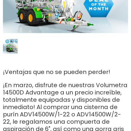
Polski
FAN SHOP
Descargar el folleto
Italiano
PARTS BOOK
Dansk
¡Ventajas que no se pueden perder!
OFERTAS DE EMPLEO
¡En marzo, disfrute de nuestras Volumetra
Română
14500D Advantage a un precio increíble,
totalmente equipadas y disponibles de
CONTACTO
inmediato! Al comprar una cisterna de
Suomi
purín ADV14500W/1-22 o ADV14500W/2-
22, le regalamos una compuerta de
MyJOSKIN
Magyar
aspiración de 6", así como una gorra gris