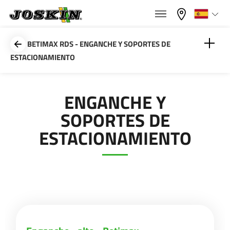
×
×
Menu
Seleccione su idioma
BETIMAX RDS - ENGANCHE Y SOPORTES DE
ESTACIONAMIENTO
Français
Enganche «alto» Betimax
ENGANCHE Y
GAMA
English
SOPORTES DE
Anillos
ESTACIONAMIENTO
GRUPO
Nederlands
Soportes de estacionamiento - Betimax /
Aquatrans
Deutsch
ENCONTRAR & COMPRAR
Lanza estrecha Betimax
Español
MUNDO JOSKIN