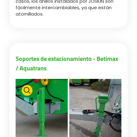
casos, los anillos instalados por JOSKIN son
fácilmente intercambiables, ya que están
atornillados.
ελληνικά
Svenska
Soportes de estacionamiento - Betimax
한국의
/ Aquatrans
日本語
中文
Português