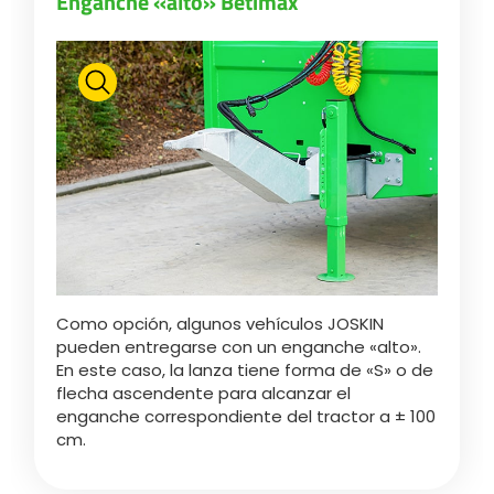
Enganche «alto» Betimax
Polski
FAN SHOP
Descargar el folleto
Italiano
PARTS BOOK
Dansk
OFERTAS DE EMPLEO
Como opción, algunos vehículos JOSKIN
Română
pueden entregarse con un enganche «alto».
En este caso, la lanza tiene forma de «S» o de
CONTACTO
flecha ascendente para alcanzar el
Suomi
enganche correspondiente del tractor a ± 100
cm.
MyJOSKIN
Magyar