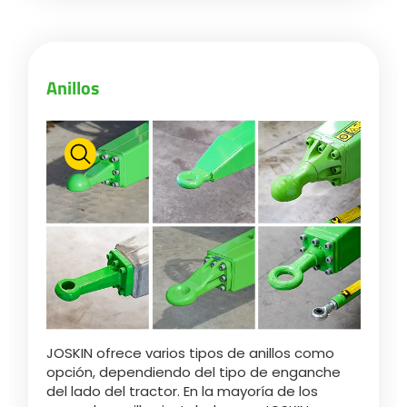
Български
Anillos
Eesti keel
Slovenija
Lietuvių kalba
Česká republika
Srpski
JOSKIN ofrece varios tipos de anillos como
opción, dependiendo del tipo de enganche
del lado del tractor. En la mayoría de los
Yкраїнська мова