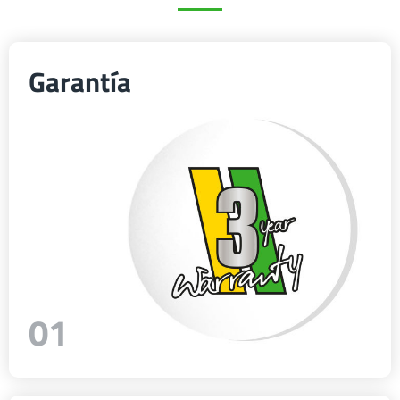
Български
Garantía
Eesti keel
Slovenija
Lietuvių kalba
Česká republika
01
Srpski
Yкраїнська мова