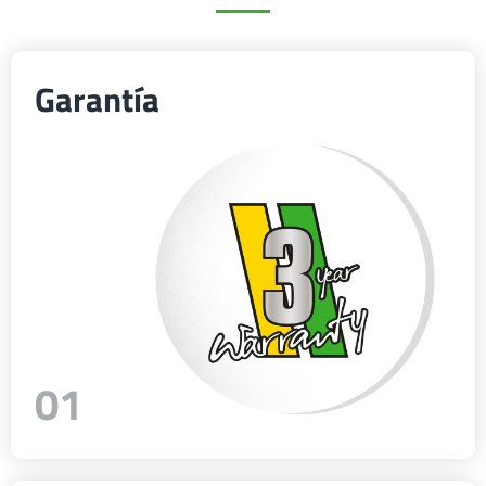
Български
Garantía
Eesti keel
Slovenija
Lietuvių kalba
Česká republika
01
Srpski
Yкраїнська мова