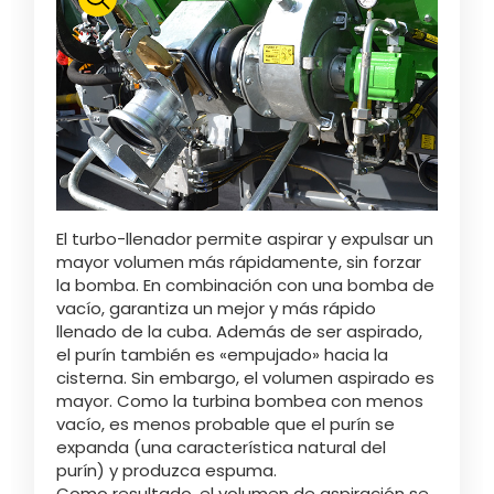
Polski
FAN SHOP
Descargar el folleto
Italiano
PARTS BOOK
El turbo-llenador permite aspirar y expulsar un
Dansk
mayor volumen más rápidamente, sin forzar
OFERTAS DE EMPLEO
la bomba. En combinación con una bomba de
vacío, garantiza un mejor y más rápido
Română
llenado de la cuba. Además de ser aspirado,
el purín también es «empujado» hacia la
CONTACTO
cisterna. Sin embargo, el volumen aspirado es
mayor. Como la turbina bombea con menos
Suomi
vacío, es menos probable que el purín se
expanda (una característica natural del
purín) y produzca espuma.
MyJOSKIN
Magyar
Como resultado, el volumen de aspiración se