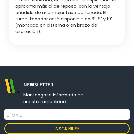
aproxima más al de reposo, con la ventaja
añadida de una mejor tasa de llenado. El
Български
turbo-llenador está disponible en 6", 8" y 10"
(montado en cisterna o en brazo de
aspiración).
Eesti keel
Slovenija
Lietuvių kalba
NEWSLETTER
Česká republika
Manténgase informado de
nuestra actualidad
Srpski
E-MAIL
Yкраїнська мова