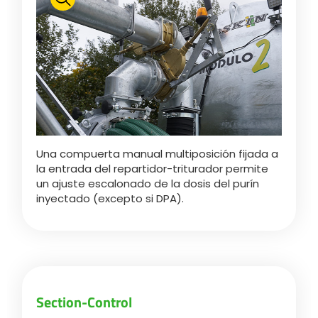
Polski
FAN SHOP
Descargar el folleto
Italiano
PARTS BOOK
Una compuerta manual multiposición fijada a
Dansk
la entrada del repartidor-triturador permite
OFERTAS DE EMPLEO
un ajuste escalonado de la dosis del purín
inyectado (excepto si DPA).
Română
CONTACTO
Suomi
Section-Control
MyJOSKIN
Magyar