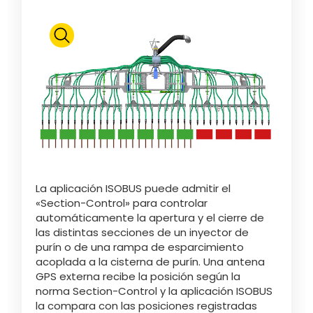
Български
Eesti keel
Slovenija
Lietuvių kalba
La aplicación ISOBUS puede admitir el
«Section-Control» para controlar
automáticamente la apertura y el cierre de
Česká republika
las distintas secciones de un inyector de
purín o de una rampa de esparcimiento
acoplada a la cisterna de purín. Una antena
Srpski
GPS externa recibe la posición según la
norma Section-Control y la aplicación ISOBUS
la compara con las posiciones registradas
Yкраїнська мова