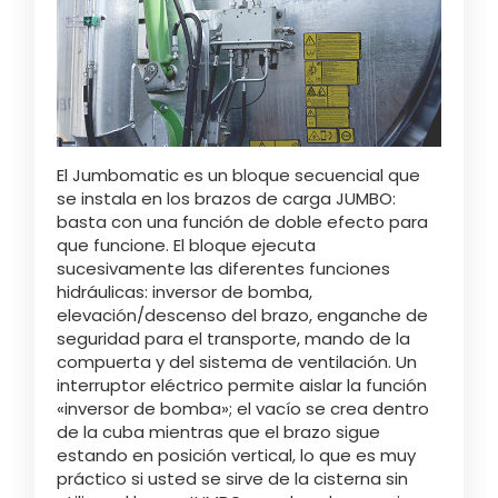
ελληνικά
Svenska
El Jumbomatic es un bloque secuencial que
se instala en los brazos de carga JUMBO:
한국의
basta con una función de doble efecto para
que funcione. El bloque ejecuta
sucesivamente las diferentes funciones
日本語
hidráulicas: inversor de bomba,
elevación/descenso del brazo, enganche de
seguridad para el transporte, mando de la
compuerta y del sistema de ventilación. Un
中文
interruptor eléctrico permite aislar la función
«inversor de bomba»; el vacío se crea dentro
de la cuba mientras que el brazo sigue
Português
estando en posición vertical, lo que es muy
práctico si usted se sirve de la cisterna sin