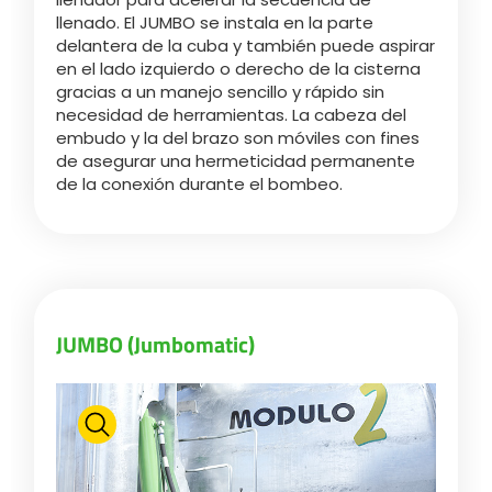
llenado. El JUMBO se instala en la parte
delantera de la cuba y también puede aspirar
Български
Flecha dorsal galvanizada (turbo-llenador)
en el lado izquierdo o derecho de la cisterna
gracias a un manejo sencillo y rápido sin
necesidad de herramientas. La cabeza del
Generalidades
Eesti keel
embudo y la del brazo son móviles con fines
de asegurar una hermeticidad permanente
de la conexión durante el bombeo.
Slovenija
Lietuvių kalba
JUMBO (Jumbomatic)
Česká republika
Srpski
Yкраїнська мова