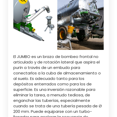
Brazo de carga articulado (2º elemento)
Polski
Brazo de carga articulado (extensión
FAN SHOP
Descargar el folleto
telescópica)
Brazo de carga articulado (adaptación embudo)
Italiano
PARTS BOOK
Brazo de carga articulado en elevador frontal de
El JUMBO es un brazo de bombeo frontal no
Dansk
tractor
articulado y de rotación lateral que aspira el
OFERTAS DE EMPLEO
purín a través de un embudo para
conectarlos a la cuba de almacenamiento o
Flecha dorsal galvanizada (principio)
Română
al suelo. Es adecuado tanto para los
depósitos enterrados como para los de
CONTACTO
superficie. Es una inversión razonable para
Flecha dorsal galvanizada (extensión
eliminar la tarea, a menudo tediosa, de
Suomi
telescópica)
enganchar las tuberías, especialmente
cuando se trata de una tubería pesada de Ø
200 mm. Puede equiparse con un turbo-
MyJOSKIN
Magyar
Flecha dorsal galvanizada (adaptación embudo)
llenador para acelerar la secuencia de