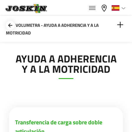
×
×
Menu
Seleccione su idioma
VOLUMETRA - AYUDA A ADHERENCIA Y A LA
MOTRICIDAD
Français
Transferencia de carga sobre doble articulación
AYUDA A ADHERENCIA
GAMA
English
Y A LA MOTRICIDAD
Separador de transferencia de peso
GRUPO
Nederlands
Aligeramiento del eje delantero Volumetra
Deutsch
ENCONTRAR & COMPRAR
Transferencia de carga sobre doble
Español
articulación
MUNDO JOSKIN