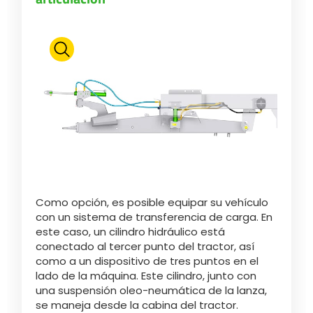
Polski
FAN SHOP
Descargar el folleto
Italiano
PARTS BOOK
Dansk
OFERTAS DE EMPLEO
Como opción, es posible equipar su vehículo
Română
con un sistema de transferencia de carga. En
este caso, un cilindro hidráulico está
CONTACTO
conectado al tercer punto del tractor, así
Suomi
como a un dispositivo de tres puntos en el
lado de la máquina. Este cilindro, junto con
una suspensión oleo-neumática de la lanza,
MyJOSKIN
Magyar
se maneja desde la cabina del tractor.