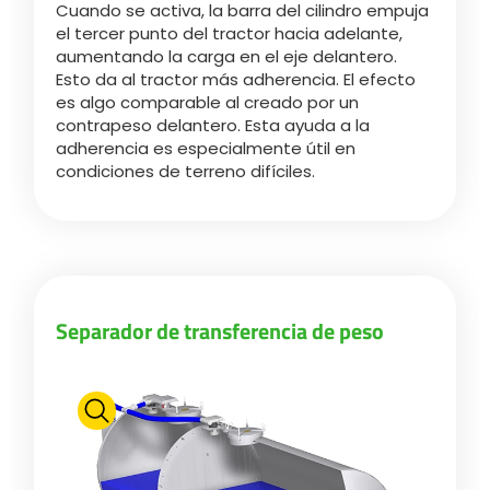
Cuando se activa, la barra del cilindro empuja
el tercer punto del tractor hacia adelante,
Български
aumentando la carga en el eje delantero.
Esto da al tractor más adherencia. El efecto
es algo comparable al creado por un
contrapeso delantero. Esta ayuda a la
Eesti keel
adherencia es especialmente útil en
condiciones de terreno difíciles.
Slovenija
Lietuvių kalba
Separador de transferencia de peso
Česká republika
Srpski
Yкраїнська мова