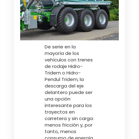
Polski
FAN SHOP
Descargar el folleto
De serie en la
Italiano
PARTS BOOK
mayoría de los
vehículos con trenes
de rodaje Hidro-
Dansk
Tridem o Hidro-
OFERTAS DE EMPLEO
Pendul Tridem, la
descarga del eje
delantero puede ser
Română
una opción
CONTACTO
interesante para los
trayectos en
Suomi
carretera y sin carga:
menos fricción y, por
tanto, menos
MyJOSKIN
Magyar
consumo de energía