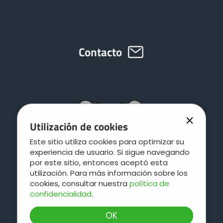
Aligeramiento del eje delantero Trans-Space
Contacto
Aligeramiento del eje delantero Volumetra
Estabilizador por 3.° punto
Separador de transferencia de peso
Utilización de cookies
Este sitio utiliza cookies para optimizar su
Transferencia de carga sobre doble
experiencia de usuario. Si sigue navegando
articulación
por este sitio, entonces aceptó esta
utilización. Para más información sobre los
cookies, consultar nuestra
política de
confidencialidad
.