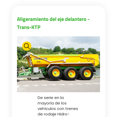
ελληνικά
Aligeramiento del eje delantero -
Trans-KTP
Svenska
한국의
日本語
中文
De serie en la
Português
mayoría de los
vehículos con trenes
de rodaje Hidro-