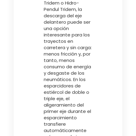
Tridem o Hidro-
Türk
Pendul Tridem, la
descarga del eje
delantero puede ser
العربية
una opción
interesante para los
trayectos en
رسید ن
carretera y sin carga:
menos fricción y, por
tanto, menos
consumo de energía
y desgaste de los
neumáticos. En los
esparcidores de
estiércol de doble o
triple eje, el
aligeramiento del
primer eje durante el
esparcimiento
transfiere
automáticamente