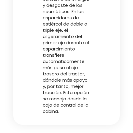
y desgaste de los
neumáticos. En los
Български
esparcidores de
estiércol de doble o
triple eje, el
Eesti keel
aligeramiento del
primer eje durante el
esparcimiento
Slovenija
transfiere
automáticamente
más peso al eje
Lietuvių kalba
trasero del tractor,
dándole más apoyo
y, por tanto, mejor
tracción. Esta opción
Česká republika
se maneja desde la
caja de control de la
cabina.
Srpski
Yкраїнська мова