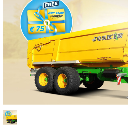
ENTRETIEN DES PÂTURES
ACTUALITÉS
Suomi
TONNES ET BACS À EAU
SHOWROOM VIRTUEL
HYDROCUREUSES
TOUR D’USINE
Eesti keel
MÉLANGEUR DE FOSSES
STAND VIRTUEL
Česká republika
ελληνικά
日本語
Türk