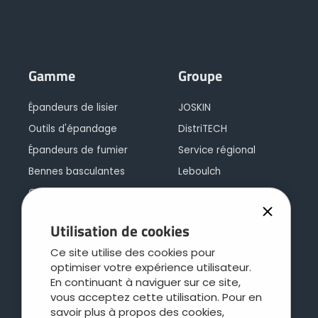
Gamme
Groupe
Épandeurs de lisier
JOSKIN
Outils d'épandage
DistriTECH
Épandeurs de fumier
Service régional
Bennes basculantes
Leboulch
Caisse polyvalente
JOSKIN galva
Caisse d'ensilage
JOSKIN logistique
Utilisation de cookies
Plateaux
Contact
Ce site utilise des cookies pour
Concept cargo
optimiser votre expérience utilisateur.
Bétaillères
En continuant à naviguer sur ce site,
vous acceptez cette utilisation. Pour en
Entretien des pâtures
savoir plus à propos des cookies,