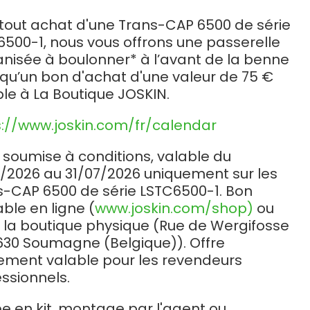
Български
 tout achat d'une Trans-CAP 6500 de série
6500-1, nous vous offrons une passerelle
Lietuvių kalba
anisée à boulonner* à l’avant de la benne
 qu’un bon d'achat d'une valeur de 75 €
Yкраїнська мова
le à La Boutique JOSKIN.
s://www.joskin.com/fr/calendar
한국의
 soumise à conditions, valable du
Português
7/2026 au 31/07/2026 uniquement sur les
s-CAP 6500 de série LSTC6500-1. Bon
sable en ligne (
www.joskin.com/shop)
ou
رسید ن
 la boutique physique (Rue de Wergifosse
4630 Soumagne (Belgique)). Offre
ement valable pour les revendeurs
ssionnels.
ée en kit, montage par l'agent ou