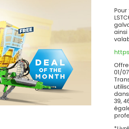
Magyar
Pour
LSTC
Slovenija
galv
ainsi
Srpski
valab
http
Svenska
Offre
中文
01/0
Tran
utili
العربية
dans
39, 
égal
profe
*Livr