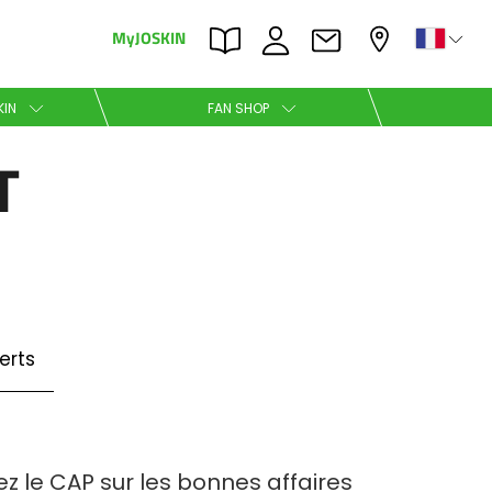
MyJOSKIN
×
×
KIN
FAN SHOP
T
Nederlands
Polski
erts
Română
z le CAP sur les bonnes affaires