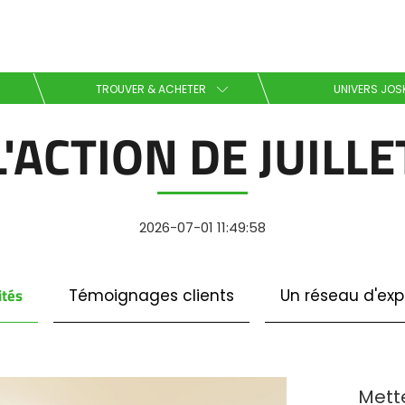
Sélectionnez votre langue
TROUVER & ACHETER
UNIVERS JOS
L'ACTION DE JUILLE
English
Español
2026-07-01 11:49:58
Télécharger la brochure
ités
Témoignages clients
Un réseau d'exp
Dansk
Mette