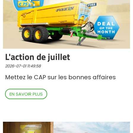
Български
Eesti keel
L'action de juillet
Slovenija
2026-07-01 11:49:58
Lietuvių kalba
Mettez le CAP sur les bonnes affaires
Česká republika
EN SAVOIR PLUS
Srpski
Yкраїнська мова