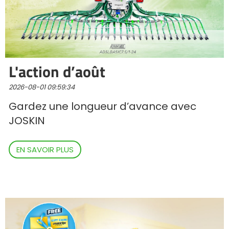
Polski
FAN SHOP
Télécharger la brochure
L'action d’août
Italiano
PARTS BOOK
2026-08-01 09:59:34
Gardez une longueur d’avance avec
Dansk
JOSKIN
JOBS
EN SAVOIR PLUS
Română
CONTACT
Suomi
MyJOSKIN
Magyar