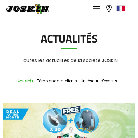
×
×
Menu
Sélectionnez votre langue
ACTUALITÉS
Français
GAMME
Toutes les actualités de la société JOSKIN
English
Actualités
Témoignages clients
Un réseau d'experts
GROUPE
Nederlands
Deutsch
TROUVER & ACHETER
Español
UNIVERS JOSKIN