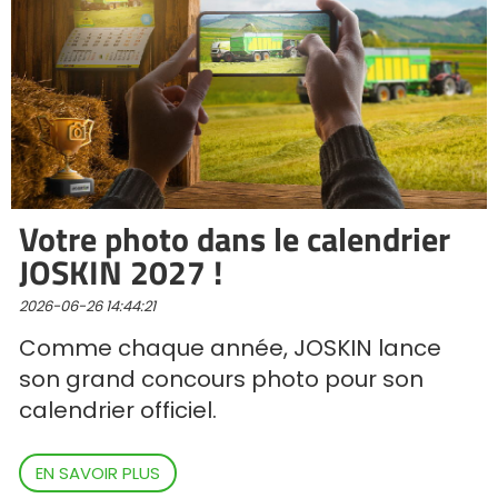
ελληνικά
Svenska
한국의
Votre photo dans le calendrier
JOSKIN 2027 !
日本語
2026-06-26 14:44:21
Comme chaque année, JOSKIN lance
中文
son grand concours photo pour son
calendrier officiel.
Português
EN SAVOIR PLUS