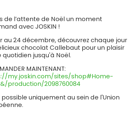
Български
es de l’attente de Noël un moment
Lietuvių kalba
mand avec JOSKIN !
Yкраїнська мова
er au 24 décembre, découvrez chaque jour
licieux chocolat Callebaut pour un plaisir
 quotidien jusqu'à Noël.
한국의
ANDER MAINTENANT:
Português
s://my.joskin.com/sites/shop#Home-
&/production/2098760084
رسید ن
 possible uniquement au sein de l'Union
péenne.