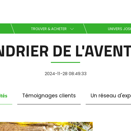
Sélectionnez votre langue
TROUVER & ACHETER
UNIVERS JOS
NDRIER DE L'AVENT
English
Español
2024-11-28 08:49:33
Télécharger la brochure
ités
Témoignages clients
Un réseau d'exp
Dansk