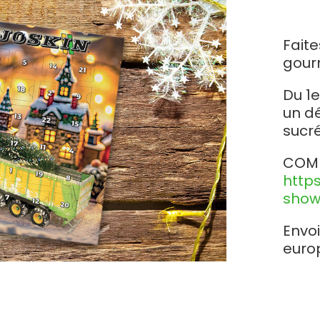
Magyar
Fait
Slovenija
gour
Srpski
Du 1
un dé
sucré
Svenska
COMM
中文
http
show
العربية
Envoi
euro