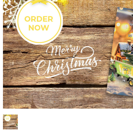
ENTRETIEN DES PÂTURES
ACTUALITÉS
Suomi
TONNES ET BACS À EAU
SHOWROOM VIRTUEL
HYDROCUREUSES
TOUR D’USINE
Eesti keel
MÉLANGEUR DE FOSSES
STAND VIRTUEL
Česká republika
ελληνικά
日本語
Türk