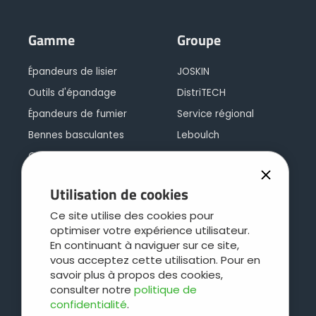
Gamme
Groupe
Épandeurs de lisier
JOSKIN
Outils d'épandage
DistriTECH
Épandeurs de fumier
Service régional
Bennes basculantes
Leboulch
Caisse polyvalente
JOSKIN galva
Caisse d'ensilage
JOSKIN logistique
Utilisation de cookies
Plateaux
Contact
Ce site utilise des cookies pour
Concept cargo
optimiser votre expérience utilisateur.
Bétaillères
En continuant à naviguer sur ce site,
vous acceptez cette utilisation. Pour en
Entretien des pâtures
savoir plus à propos des cookies,
Tonnes et bacs à eau
consulter notre
politique de
confidentialité
.
Hydrocureuses