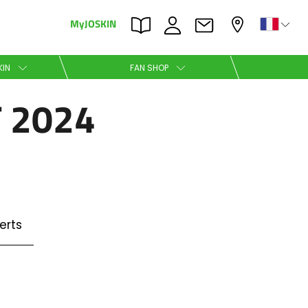
MyJOSKIN
×
×
KIN
FAN SHOP
 2024
Nederlands
Polski
erts
Română