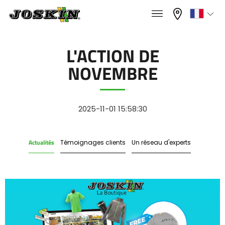
×
×
Menu
Sélectionnez votre langue
L'ACTION DE
NOVEMBRE
Français
GAMME
English
2025-11-01 15:58:30
GROUPE
Nederlands
Actualités
Témoignages clients
Un réseau d'experts
Deutsch
TROUVER & ACHETER
Español
UNIVERS JOSKIN