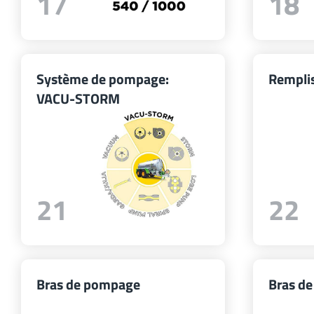
17
18
Système de pompage:
Rempli
VACU-STORM
21
22
Bras de pompage
Bras d