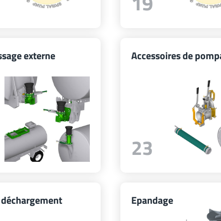
19
ssage externe
Accessoires de pomp
23
e déchargement
Epandage