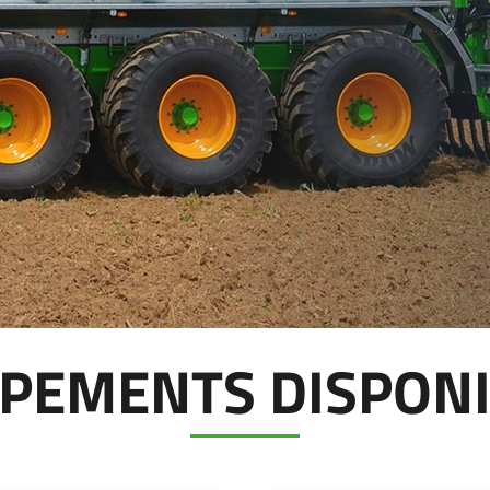
Magyar
Slovenija
Srpski
Svenska
中文
العربية
PEMENTS DISPON