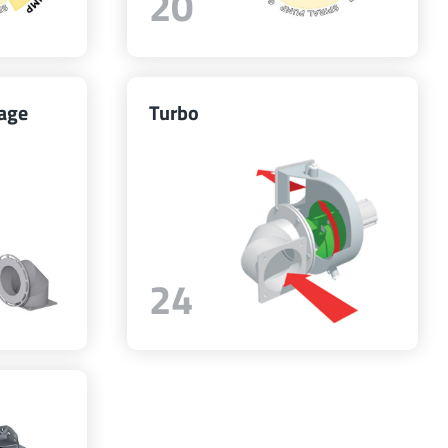
20
age
Turbo
24