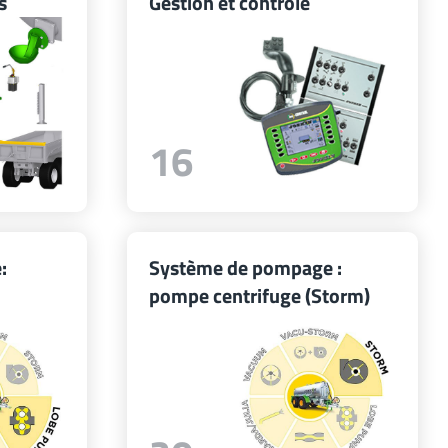
s
Gestion et contrôle
16
:
Système de pompage :
pompe centrifuge (Storm)