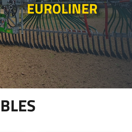
EUROLINER
Български
Lietuvių kalba
Yкраїнська мова
한국의
Português
رسید ن
IBLES