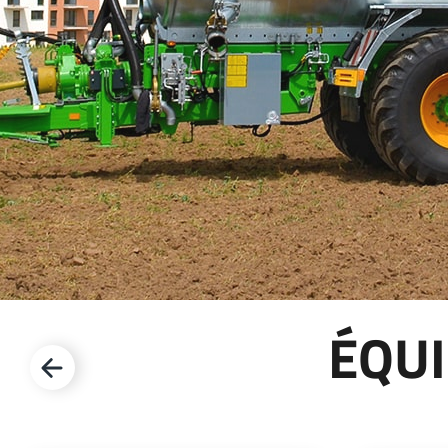
ENTRETIEN DES PÂTURES
ACTUALITÉS
Suomi
TONNES ET BACS À EAU
SHOWROOM VIRTUEL
HYDROCUREUSES
TOUR D’USINE
Eesti keel
MÉLANGEUR DE FOSSES
STAND VIRTUEL
Česká republika
ελληνικά
日本語
Türk
ÉQUI