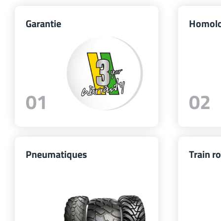
Garantie
Homolo
01
02
Pneumatiques
Train r