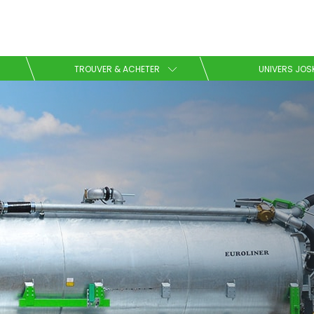
Sélectionnez votre langue
TROUVER & ACHETER
UNIVERS JOS
English
Español
Télécharger la brochure
Dansk