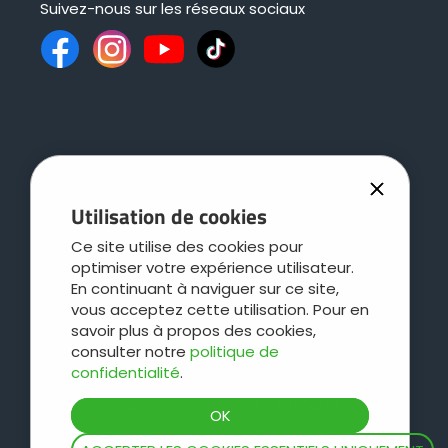
Suivez-nous sur les réseaux sociaux
Utilisation de cookies
Gamme
Groupe
Ce site utilise des cookies pour
optimiser votre expérience utilisateur.
Épandeurs de lisier
JOSKIN
En continuant à naviguer sur ce site,
vous acceptez cette utilisation. Pour en
Outils d'épandage
DistriTECH
savoir plus à propos des cookies,
Épandeurs de fumier
Service régional
consulter notre
politique de
confidentialité
.
Bennes basculantes
Leboulch
Caisse polyvalente
JOSKIN galva
Caisse d'ensilage
JOSKIN logistique