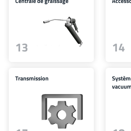
Centrale de graissage
Accesso
13
14
Transmission
Systèm
vacuu