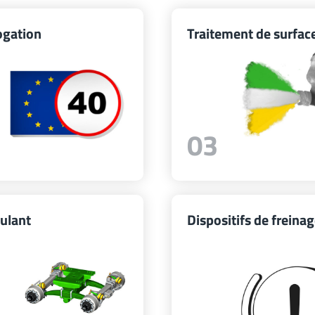
gation
Traitement de surfac
03
oulant
Dispositifs de freina