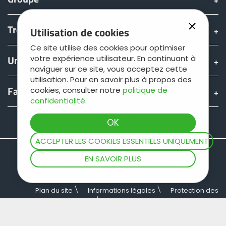
Türk
Trouver & acheter
Utilisation de cookies
العربية
Ce site utilise des cookies pour optimiser
Univers JOSKIN
votre expérience utilisateur. En continuant à
naviguer sur ce site, vous acceptez cette
رسید ن
utilisation. Pour en savoir plus à propos des
Fan shop
cookies, consulter notre
politique de
confidentialité
.
Teamviewer
ACCEPTER LES COOKIES ESSENTIELS UNIQUEMENT
EN SAVOIR PLUS
Plan du site
Informations légales
Protection des
données
Conditions générales de vente