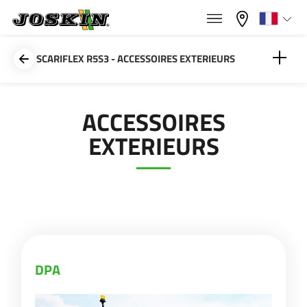
×
×
Menu
Sélectionnez votre langue
SCARIFLEX R5S3 - ACCESSOIRES EXTERIEURS
Français
DPA
ACCESSOIRES
GAMME
EXTERIEURS
English
GROUPE
Nederlands
Deutsch
TROUVER & ACHETER
DPA
Español
UNIVERS JOSKIN