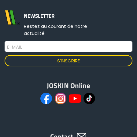
Български
NEWSLETTER
Restez au courant de notre
actualité
Eesti keel
E-MAIL
Slovenija
Lietuvių kalba
JOSKIN Online
Česká republika
Srpski
Contact
Yкраїнська мова