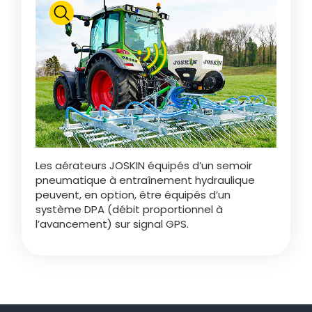
Polski
FAN SHOP
Télécharger la brochure
Italiano
PARTS BOOK
Dansk
Les aérateurs JOSKIN équipés d’un semoir
JOBS
pneumatique à entraînement hydraulique
peuvent, en option, être équipés d’un
Română
système DPA (débit proportionnel à
l’avancement) sur signal GPS.
CONTACT
Suomi
MyJOSKIN
Magyar