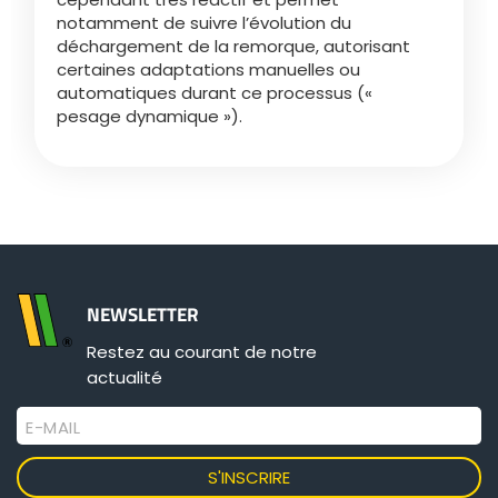
notamment de suivre l’évolution du
déchargement de la remorque, autorisant
Български
certaines adaptations manuelles ou
automatiques durant ce processus («
pesage dynamique »).
Eesti keel
Slovenija
Lietuvių kalba
NEWSLETTER
Česká republika
Restez au courant de notre
actualité
Srpski
E-MAIL
Yкраїнська мова