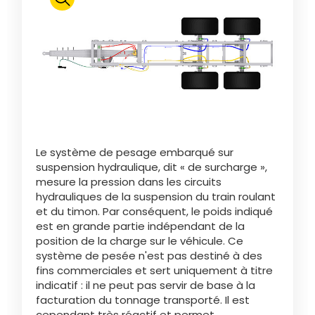
Polski
FAN SHOP
Télécharger la brochure
Italiano
PARTS BOOK
Le système de pesage embarqué sur
Dansk
suspension hydraulique, dit « de surcharge »,
JOBS
mesure la pression dans les circuits
hydrauliques de la suspension du train roulant
Română
et du timon. Par conséquent, le poids indiqué
est en grande partie indépendant de la
CONTACT
position de la charge sur le véhicule. Ce
système de pesée n'est pas destiné à des
Suomi
fins commerciales et sert uniquement à titre
indicatif : il ne peut pas servir de base à la
facturation du tonnage transporté. Il est
MyJOSKIN
Magyar
cependant très réactif et permet