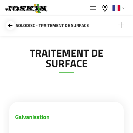
×
×
Menu
Sélectionnez votre langue
SOLODISC - TRAITEMENT DE SURFACE
Français
Galvanisation
TRAITEMENT DE
GAMME
SURFACE
English
Peinture
GROUPE
Nederlands
Deutsch
TROUVER & ACHETER
Galvanisation
Español
UNIVERS JOSKIN