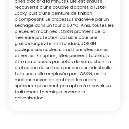
billes d’acier à la minute). Elle est ensuite
Türk
recouverte d’une couche d’apprêt à l’Ester
Epoxy, puis d’une peinture de finition
bicomposant. Le processus s’achève par un
العربية
séchage dans un four à 60 °C. Ainsi, toutes les
pièces et machines JOSKIN profitent de la
meilleure protection possible pour une
رسید ن
grande longévité. En standard, JOSKIN
applique ses couleurs traditionnelles jaunes
et vertes. En option, elles peuvent toutefois
être remplacées par celles de votre choix. La
protection de surface par couleur industrielle,
telle que celle employée par JOSKIN, est le
meilleur moyen de protéger les aciers
spéciaux qui ne sont pas aptes à recevoir un
traitement thermique comme la
galvanisation.