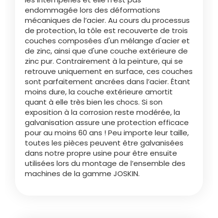
endommagée lors des déformations
mécaniques de l’acier. Au cours du processus
Български
de protection, la tôle est recouverte de trois
couches composées d'un mélange d'acier et
de zinc, ainsi que d'une couche extérieure de
Eesti keel
zinc pur. Contrairement à la peinture, qui se
retrouve uniquement en surface, ces couches
sont parfaitement ancrées dans l’acier. Étant
Slovenija
moins dure, la couche extérieure amortit
quant à elle très bien les chocs. Si son
exposition à la corrosion reste modérée, la
Lietuvių kalba
galvanisation assure une protection efficace
pour au moins 60 ans ! Peu importe leur taille,
toutes les pièces peuvent être galvanisées
Česká republika
dans notre propre usine pour être ensuite
utilisées lors du montage de l’ensemble des
machines de la gamme JOSKIN.
Srpski
Yкраїнська мова