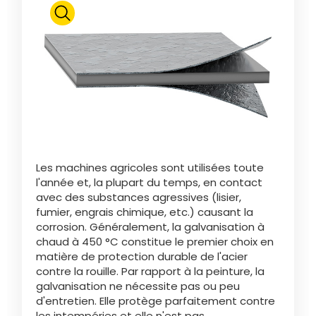
Polski
FAN SHOP
Télécharger la brochure
Italiano
PARTS BOOK
Dansk
Les machines agricoles sont utilisées toute
JOBS
l'année et, la plupart du temps, en contact
avec des substances agressives (lisier,
Română
fumier, engrais chimique, etc.) causant la
corrosion. Généralement, la galvanisation à
CONTACT
chaud à 450 °C constitue le premier choix en
matière de protection durable de l'acier
Suomi
contre la rouille. Par rapport à la peinture, la
galvanisation ne nécessite pas ou peu
d'entretien. Elle protège parfaitement contre
MyJOSKIN
Magyar
les intempéries et elle n'est pas