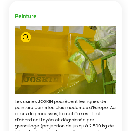
Peinture
ελληνικά
Svenska
한국의
日本語
中文
Les usines JOSKIN possèdent les lignes de
peinture parmi les plus modernes d’Europe. Au
cours du processus, la matière est tout
Português
d’abord nettoyée et dégraissée par
grenaillage (projection de jusqu’à 2 500 kg de