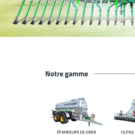
ENTRETIEN DES PÂTURES
ACTUALITÉS
Suomi
TONNES ET BACS À EAU
SHOWROOM VIRTUEL
HYDROCUREUSES
TOUR D’USINE
Eesti keel
MÉLANGEUR DE FOSSES
STAND VIRTUEL
Česká republika
ελληνικά
Notre gamme
日本語
Türk
ANGEUR DE FOSSES
ÉPANDEURS DE LISIER
OUTILS