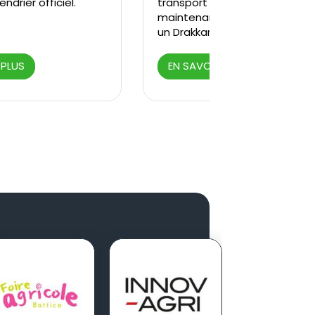
ndrier officiel.
transport intensif dès
maintenant en vous procuran
un Drakkar JOSKI...
 PLUS
EN SAVOIR PLUS
Potato Eur
septembre 
| 09 → 10