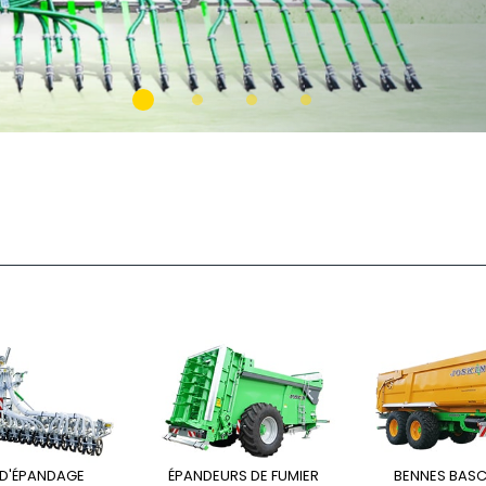
Magyar
Slovenija
Srpski
Svenska
中文
العربية
 D'ÉPANDAGE
ÉPANDEURS DE FUMIER
BENNES BAS