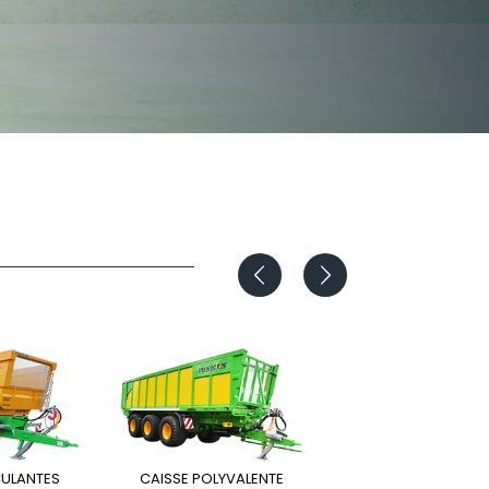
Български
Lietuvių kalba
Yкраїнська мова
한국의
Português
رسید ن
CULANTES
CAISSE POLYVALENTE
CAISSE D'ENSIL