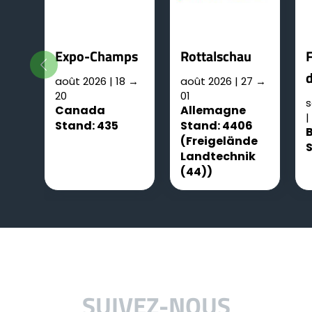
Expo-Champs
Rottalschau
F
d
août 2026 | 18 →
août 2026 | 27 →
20
01
s
Canada
Allemagne
|
Stand: 435
Stand: 4406
(Freigelände
Landtechnik
(44))
SUIVEZ-NOUS