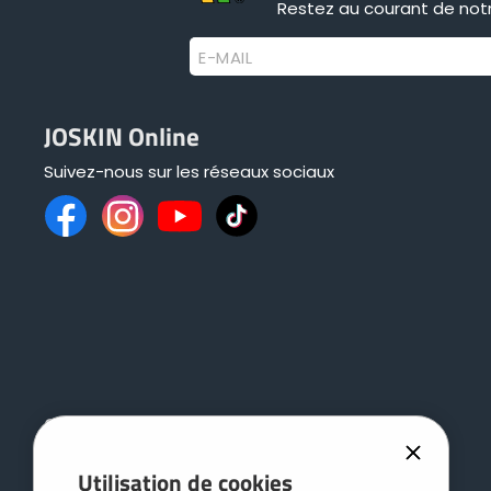
Restez au courant de notr
E-MAIL
JOSKIN Online
Suivez-nous sur les réseaux sociaux
Gamme
Groupe
Épandeurs de lisier
JOSKIN
Utilisation de cookies