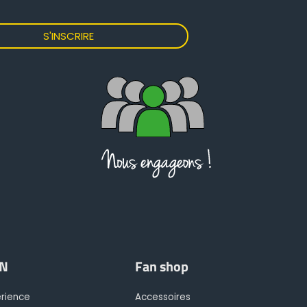
IN
Fan shop
érience
Accessoires