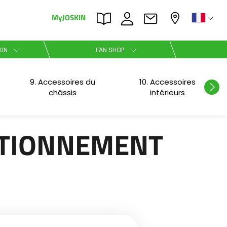
MyJOSKIN
×
×
KIN
FAN SHOP
Nederlands
9. Accessoires du
10. Accessoires
châssis
intérieurs
Polski
ATIONNEMENT
Română