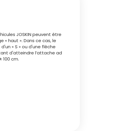
Български
Lietuvių kalba
éhicules JOSKIN peuvent être
Yкраїнська мова
e « haut ». Dans ce cas, le
d'un « S » ou d'une flèche
nt d'atteindre l’attache ad
한국의
 ± 100 cm.
Português
رسید ن