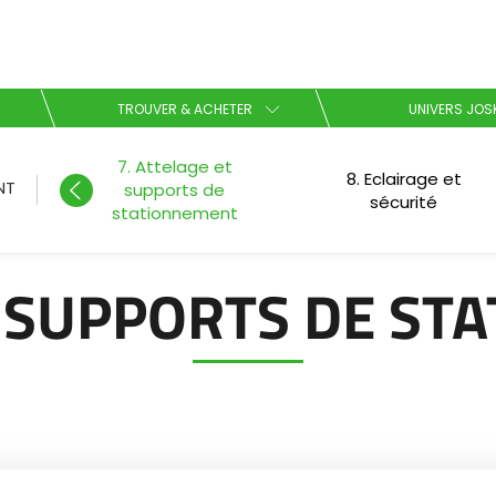
Sélectionnez votre langue
TROUVER & ACHETER
UNIVERS JOS
7. Attelage et
English
de
8. Eclairage et
NT
supports de
sécurité
stationnement
Español
T SUPPORTS DE ST
Télécharger la brochure
Dansk