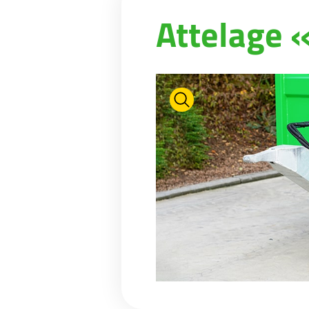
ENTRETIEN DES PÂTURES
ACTUALITÉS
Suomi
Attelage 
TONNES ET BACS À EAU
SHOWROOM VIRTUEL
HYDROCUREUSES
TOUR D’USINE
Eesti keel
MÉLANGEUR DE FOSSES
STAND VIRTUEL
Česká republika
ελληνικά
日本語
Türk