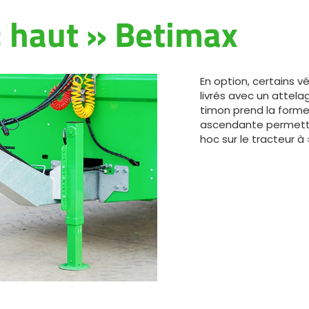
Magyar
« haut » Betimax
Slovenija
En option, certains v
Srpski
livrés avec un attelag
timon prend la forme 
ascendante permetta
Svenska
hoc sur le tracteur à
中文
العربية