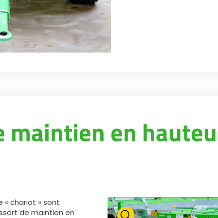
e maintien en hauteu
« chariot » sont
ssort de maintien en