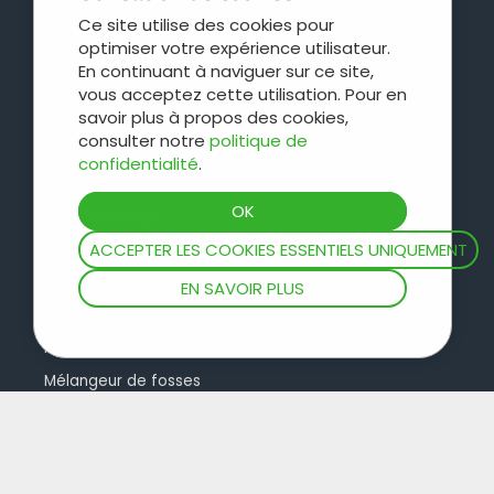
Outils d'épandage
DistriTECH
Ce site utilise des cookies pour
optimiser votre expérience utilisateur.
Épandeurs de fumier
Service régional
En continuant à naviguer sur ce site,
Bennes basculantes
Leboulch
vous acceptez cette utilisation. Pour en
Caisse polyvalente
JOSKIN galva
savoir plus à propos des cookies,
consulter notre
politique de
Caisse d'ensilage
JOSKIN logistique
confidentialité
.
Plateaux
Contact
Concept cargo
Bétaillères
ACCEPTER LES COOKIES ESSENTIELS UNIQUEMENT
Entretien des pâtures
EN SAVOIR PLUS
Tonnes et bacs à eau
Hydrocureuses
Mélangeur de fosses