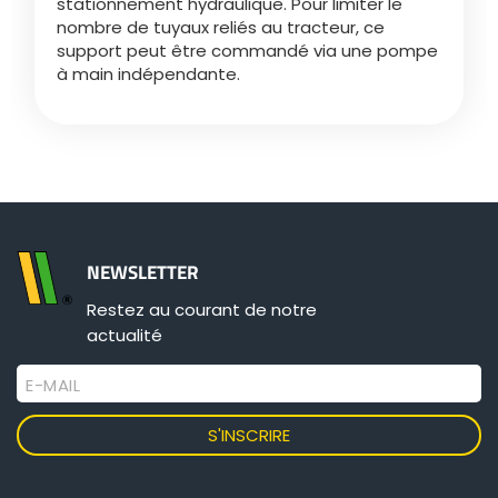
stationnement hydraulique. Pour limiter le
nombre de tuyaux reliés au tracteur, ce
support peut être commandé via une pompe
ελληνικά
à main indépendante.
Svenska
한국의
NEWSLETTER
日本語
Restez au courant de notre
actualité
中文
E-MAIL
Português