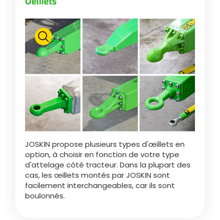
Oeillets
Polski
FAN SHOP
Télécharger la brochure
Italiano
PARTS BOOK
Dansk
JOBS
JOSKIN propose plusieurs types d'œillets en
Română
option, à choisir en fonction de votre type
d'attelage côté tracteur. Dans la plupart des
CONTACT
cas, les œillets montés par JOSKIN sont
Suomi
facilement interchangeables, car ils sont
boulonnés.
MyJOSKIN
Magyar