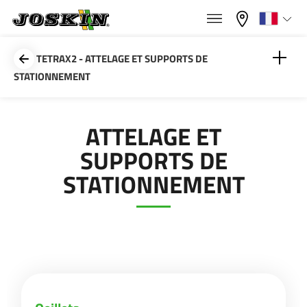
×
×
Menu
Sélectionnez votre langue
TETRAX2 - ATTELAGE ET SUPPORTS DE
STATIONNEMENT
Français
Oeillets
ATTELAGE ET
GAMME
English
SUPPORTS DE
Supports de stationnement
STATIONNEMENT
GROUPE
Nederlands
Deutsch
TROUVER & ACHETER
Español
UNIVERS JOSKIN