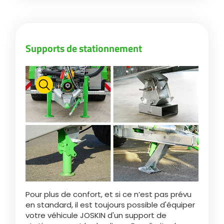
Български
Supports de stationnement
Eesti keel
Slovenija
Lietuvių kalba
Česká republika
Srpski
Pour plus de confort, et si ce n’est pas prévu
en standard, il est toujours possible d'équiper
votre véhicule JOSKIN d'un support de
Yкраїнська мова