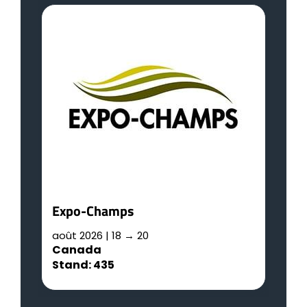
R
a
A
S
L
Expo-Champs
août 2026 | 18 → 20
Canada
Stand: 435