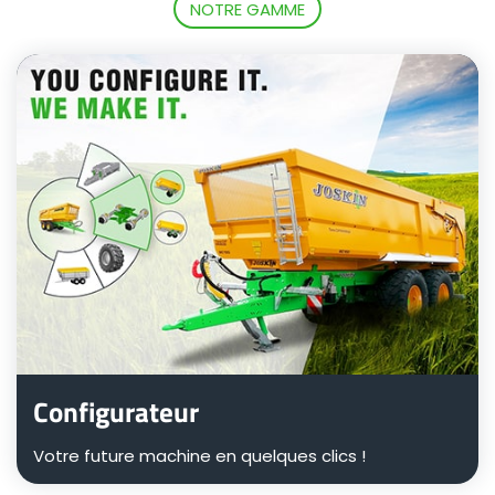
NOTRE GAMME
Български
Eesti keel
Slovenija
Lietuvių kalba
Česká republika
Configurateur
Srpski
Votre future machine en quelques clics !
Yкраїнська мова