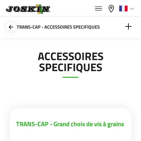
×
×
Menu
Sélectionnez votre langue
TRANS-CAP - ACCESSOIRES SPECIFIQUES
Français
TRANS-CAP - Grand choix de vis à grains
ACCESSOIRES
GAMME
SPECIFIQUES
English
GROUPE
Nederlands
Deutsch
TROUVER & ACHETER
TRANS-CAP - Grand choix de vis à grains
Español
UNIVERS JOSKIN