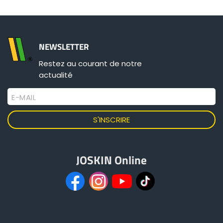
Български
NEWSLETTER
Eesti keel
Restez au courant de notre
actualité
Slovenija
E-MAIL
Lietuvių kalba
Česká republika
JOSKIN Online
Srpski
Yкраїнська мова