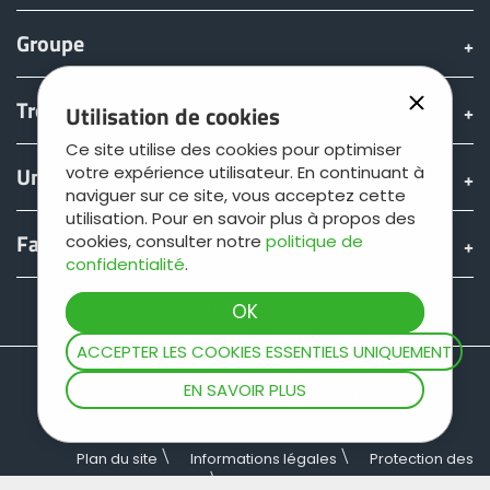
Türk
Groupe
العربية
Trouver & acheter
Utilisation de cookies
Ce site utilise des cookies pour optimiser
رسید ن
Univers JOSKIN
votre expérience utilisateur. En continuant à
naviguer sur ce site, vous acceptez cette
utilisation. Pour en savoir plus à propos des
Fan shop
cookies, consulter notre
politique de
confidentialité
.
Teamviewer
ACCEPTER LES COOKIES ESSENTIELS UNIQUEMENT
EN SAVOIR PLUS
Plan du site
Informations légales
Protection des
données
Conditions générales de vente