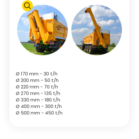
Polski
FAN SHOP
Télécharger la brochure
Italiano
PARTS BOOK
Dansk
Ø 170 mm - 30 t/h
JOBS
Ø 200 mm - 50 t/h
Ø 220 mm - 70 t/h
Română
Ø 270 mm - 135 t/h
Ø 330 mm - 180 t/h
CONTACT
Ø 400 mm - 300 t/h
Ø 500 mm - 450 t/h
Suomi
MyJOSKIN
Magyar