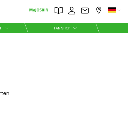
MyJOSKIN
×
×
T
FAN SHOP
Nederlands
Polski
rten
Română