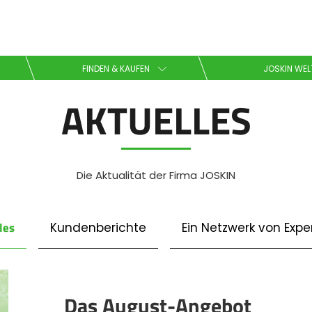
Wählen Sie Ihre Sprache
FINDEN & KAUFEN
JOSKIN WEL
AKTUELLES
English
Español
Die Aktualität der Firma JOSKIN
Downloaden Sie die Broschüre
les
Kundenberichte
Ein Netzwerk von Expe
Dansk
Das August-Angebot