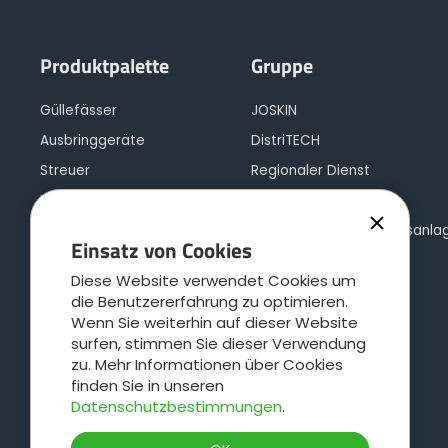
Produktpalette
Gruppe
Güllefässer
JOSKIN
Ausbringgeräte
DistriTECH
Streuer
Regionaler Dienst
Kipper
Leboulch
Vielseitiger Transportwagen
Joskin Feuerverzinkungsanla
Einsatz von Cookies
Häckseltransportwagen
JOSKIN Logistik
Diese Website verwendet Cookies um
Plattformanhänger
Kontakt
die Benutzererfahrung zu optimieren.
Cargo-Konzept
Wenn Sie weiterhin auf dieser Website
surfen, stimmen Sie dieser Verwendung
Viehtransporter
zu. Mehr Informationen über Cookies
Weidepflegetechnik
finden Sie in unseren
Datenschutzbestimmungen
.
Wasserfässer und
Tränkebecken