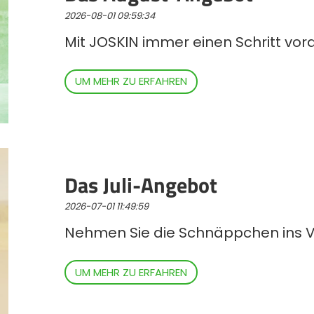
Magyar
2026-08-01 09:59:34
Mit JOSKIN immer einen Schritt vor
Slovenija
UM MEHR ZU ERFAHREN
Srpski
Svenska
中文
Das Juli-Angebot
2026-07-01 11:49:59
العربية
Nehmen Sie die Schnäppchen ins Vi
UM MEHR ZU ERFAHREN