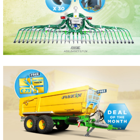
WEIDEPFLEGETECHNIK
AKTUELLES
Suomi
WASSERFÄSSER UND TRÄNKEBECKEN
VIRTUELLER SHOWROOM
HYDROREINIGER
WERKSBESICHTIGUNG
Eesti keel
GÜLLEMIXER
VIRTUELLER MESSESTAND
Česká republika
ελληνικά
日本語
Türk