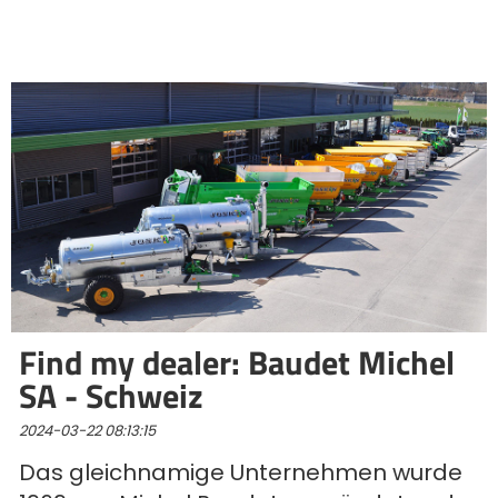
Български
Eesti keel
Slovenija
Lietuvių kalba
Česká republika
Find my dealer: Baudet Michel
SA - Schweiz
Srpski
2024-03-22 08:13:15
Das gleichnamige Unternehmen wurde
Yкраїнська мова