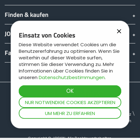
Finden & kaufen
JOSKIN Welt
Einsatz von Cookies
Diese Website verwendet Cookies um die
Fan shop
Benutzererfahrung zu optimieren. Wenn Sie
weiterhin auf dieser Website surfen,
stimmen Sie dieser Verwendung zu. Mehr
Informationen über Cookies finden Sie in
Teamviewer
unseren
Datenschutzbestimmungen
.
NUR NOTWENDIGE COOKIES AKZEPTIEREN
UM MEHR ZU ERFAHREN
Seitenplan
Rechtliche Informationen
Datenschutz
Allgemeine geschäftsbedingungen
Copyright © JOSKIN. Alle Rechte vorbehalten.