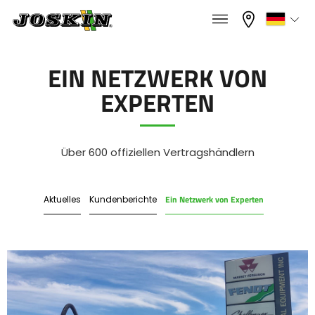
×
×
Menü
Wählen Sie Ihre Sprache
EIN NETZWERK VON
EXPERTEN
Français
PROGRAMM
English
Über 600 offiziellen Vertragshändlern
GRUPPE
Nederlands
Ein Netzwerk von Experten
Aktuelles
Kundenberichte
Deutsch
FINDEN & KAUFEN
Español
JOSKIN WELT