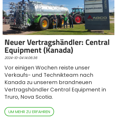
Polski
FAN SHOP
Downloaden Sie die Broschüre
Neuer Vertragshändler: Central
Italiano
PARTS BOOK
Equipment (Kanada)
2024-10-04 14:06:36
Dansk
JOBS
Vor einigen Wochen reiste unser
Verkaufs- und Technikteam nach
Română
Kanada zu unserem brandneuen
KONTAKT
Vertragshändler Central Equipment in
Suomi
Truro, Nova Scotia.
UM MEHR ZU ERFAHREN
MyJOSKIN
Magyar