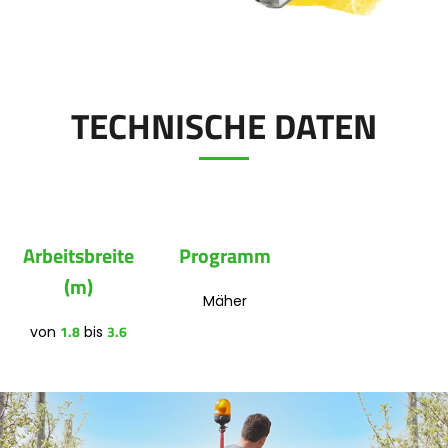
Polski
FAN SHOP
Downloaden Sie die Broschüre
TECHNISCHE DATEN
Italiano
PARTS BOOK
Dansk
Arbeitsbreite
Programm
JOBS
(m)
Română
Mäher
1.8
3.6
von
bis
KONTAKT
Suomi
MyJOSKIN
Magyar