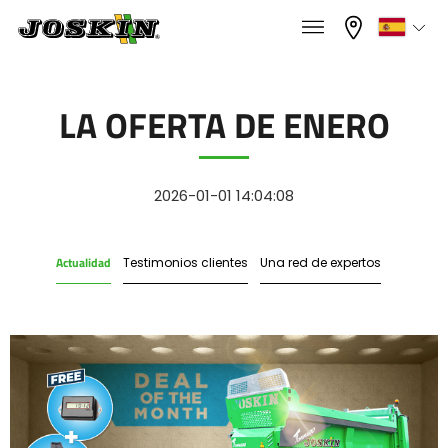
×
×
Menu
Seleccione su idioma
LA OFERTA DE ENERO
Français
GAMA
2026-01-01 14:04:08
English
Actualidad
Testimonios clientes
Una red de expertos
GRUPO
Nederlands
Deutsch
ENCONTRAR & COMPRAR
Español
MUNDO JOSKIN