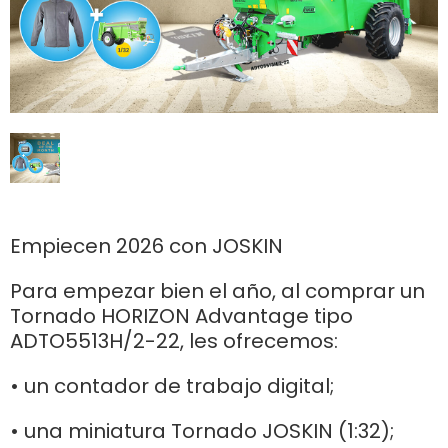
Polski
FAN SHOP
Descargar el folleto
Italiano
PARTS BOOK
Dansk
Empiecen 2026 con JOSKIN
OFERTAS DE EMPLEO
Para empezar bien el año, al comprar un
Română
Tornado HORIZON Advantage tipo
ADTO5513H/2-22, les ofrecemos:
CONTACTO
Suomi
• un contador de trabajo digital;
MyJOSKIN
• una miniatura Tornado JOSKIN (1:32);
Magyar