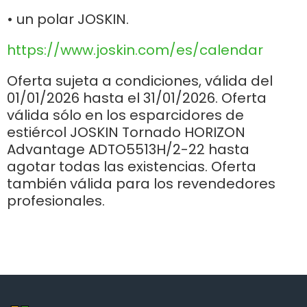
• un polar JOSKIN.
Български
https://www.joskin.com/es/calendar
Eesti keel
Oferta sujeta a condiciones, válida del
01/01/2026 hasta el 31/01/2026. Oferta
válida sólo en los esparcidores de
Slovenija
estiércol JOSKIN Tornado HORIZON
Advantage ADTO5513H/2-22 hasta
agotar todas las existencias. Oferta
Lietuvių kalba
también válida para los revendedores
profesionales.
Česká republika
Srpski
Yкраїнська мова