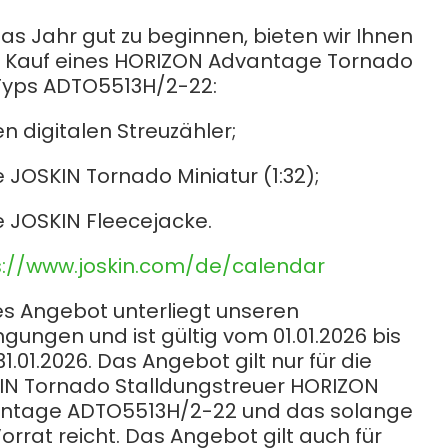
Български
s Jahr gut zu beginnen, bieten wir Ihnen
 Kauf eines HORIZON Advantage Tornado
Lietuvių kalba
Typs ADTO5513H/2-22:
en digitalen Streuzähler;
Yкраїнська мова
e JOSKIN Tornado Miniatur (1:32);
한국의
e JOSKIN Fleecejacke.
Português
s://www.joskin.com/de/calendar
رسید ن
es Angebot unterliegt unseren
gungen und ist gültig vom 01.01.2026 bis
1.01.2026. Das Angebot gilt nur für die
IN Tornado Stalldungstreuer HORIZON
ntage ADTO5513H/2-22 und das solange
orrat reicht. Das Angebot gilt auch für