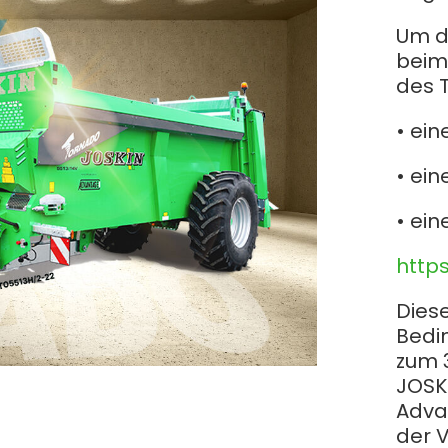
Magyar
Um da
beim
Slovenija
des 
• ein
Srpski
• ein
Svenska
• ein
中文
http
العربية
Dies
Bedin
zum 3
JOSK
Adva
der V