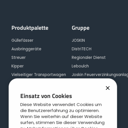
Produktpalette
Gruppe
Güllefässer
JOSKIN
Ausbringgeräte
DistriTECH
Streuer
Regionaler Dienst
Kipper
Leboulch
Vielseitiger Transportwagen
Joskin Feuerverzinkungsanla
Häckseltransportwagen
JOSKIN Logistik
Plattformanhänger
Kontakt
Einsatz von Cookies
Cargo-Konzept
Diese Website verwendet Cookies um
Viehtransporter
die Benutzererfahrung zu optimieren.
Wenn Sie weiterhin auf dieser Website
Weidepflegetechnik
surfen, stimmen Sie dieser Verwendung
Wasserfässer und