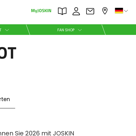
MyJOSKIN
×
×
T
FAN SHOP
OT
Nederlands
Polski
rten
Română
nnen Sie 2026 mit JOSKIN