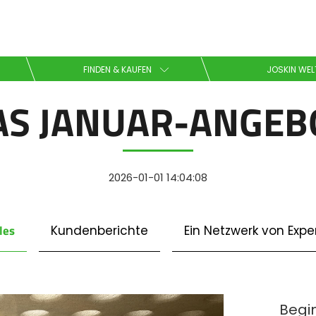
Wählen Sie Ihre Sprache
FINDEN & KAUFEN
JOSKIN WEL
AS JANUAR-ANGEB
English
Español
2026-01-01 14:04:08
Downloaden Sie die Broschüre
les
Kundenberichte
Ein Netzwerk von Expe
Dansk
Begi