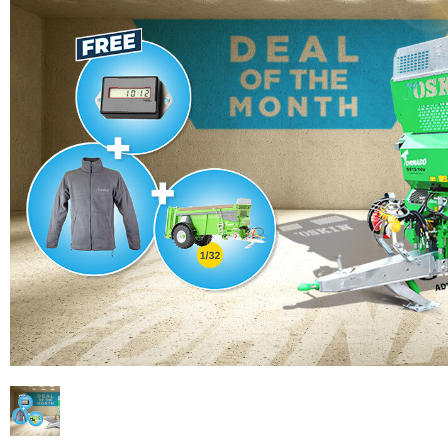
WEIDEPFLEGETECHNIK
AKTUELLES
Suomi
WASSERFÄSSER UND TRÄNKEBECKEN
VIRTUELLER SHOWROOM
HYDROREINIGER
WERKSBESICHTIGUNG
Eesti keel
GÜLLEMIXER
VIRTUELLER MESSESTAND
Česká republika
ελληνικά
日本語
Türk