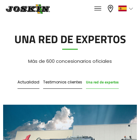
×
×
Menu
Seleccione su idioma
UNA RED DE EXPERTOS
Français
GAMA
Más de 600 concesionarios oficiales
English
Una red de expertos
Actualidad
Testimonios clientes
GRUPO
Nederlands
Deutsch
ENCONTRAR & COMPRAR
Español
MUNDO JOSKIN