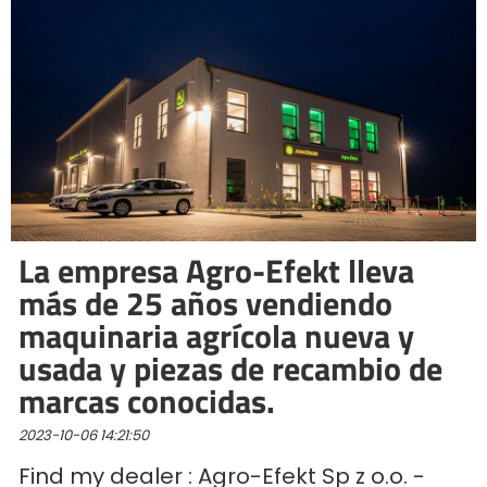
Български
Eesti keel
Slovenija
La empresa Agro-Efekt lleva
Lietuvių kalba
más de 25 años vendiendo
maquinaria agrícola nueva y
Česká republika
usada y piezas de recambio de
marcas conocidas.
Srpski
2023-10-06 14:21:50
Find my dealer : Agro-Efekt Sp z o.o. -
Yкраїнська мова