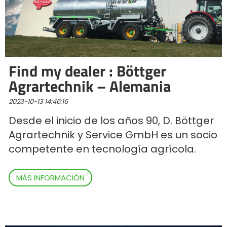
Polski
FAN SHOP
Descargar el folleto
Find my dealer : Böttger
Agrartechnik – Alemania
Italiano
PARTS BOOK
2023-10-13 14:46:16
Dansk
Desde el inicio de los años 90, D. Böttger
OFERTAS DE EMPLEO
Agrartechnik y Service GmbH es un socio
competente en tecnología agrícola.
Română
CONTACTO
MÁS INFORMACIÓN
Suomi
MyJOSKIN
Magyar