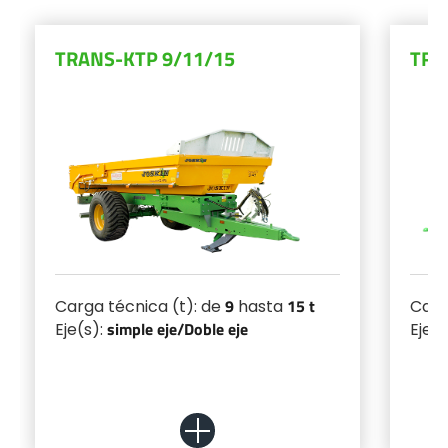
TRANS-KTP 9/11/15
TRA
9
15 t
Carga técnica (t): de
hasta
Carg
simple eje/
Doble eje
Eje(s):
Eje(s