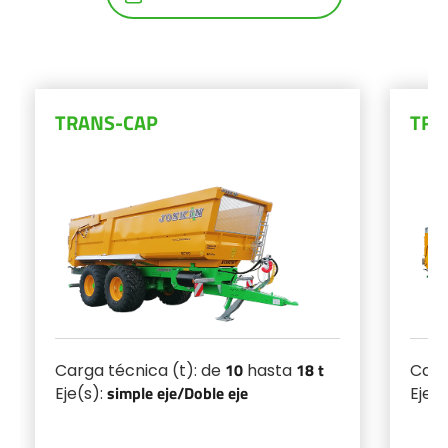
Български
Eesti keel
TRANS-CAP
TRA
Slovenija
Lietuvių kalba
Česká republika
10
18 t
Carga técnica (t): de
hasta
Carg
Srpski
simple eje/
Doble eje
Eje(s):
Eje(s
Yкраїнська мова