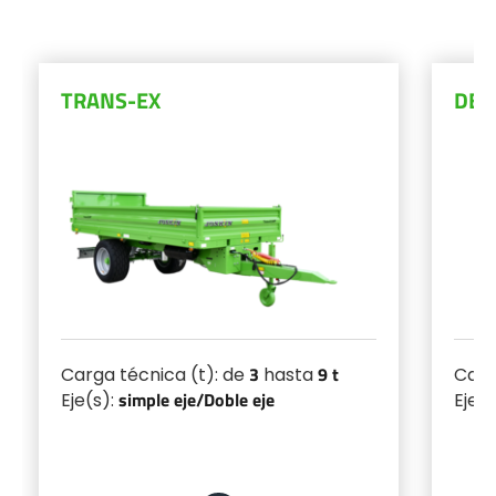
Türk
العربية
TRANS-EX
DEL
رسید ن
3
9 t
Carga técnica (t): de
hasta
Carg
simple eje/
Doble eje
Eje(s):
Eje(s