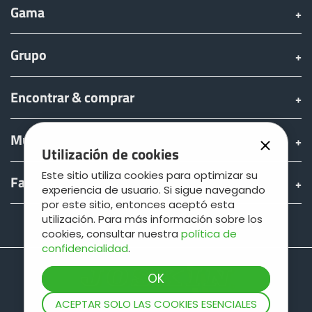
Gama
Grupo
Encontrar & comprar
Mundo JOSKIN
Utilización de cookies
Este sitio utiliza cookies para optimizar su
Fan shop
experiencia de usuario. Si sigue navegando
por este sitio, entonces aceptó esta
utilización. Para más información sobre los
Teamviewer
cookies, consultar nuestra
política de
confidencialidad
.
ACEPTAR SOLO LAS COOKIES ESENCIALES