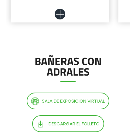
ελληνικά
Svenska
BAÑERAS CON
한국의
ADRALES
Más información
日本語
Configurador
中文
SALA DE EXPOSICIÓN VIRTUAL
Português
DESCARGAR EL FOLLETO