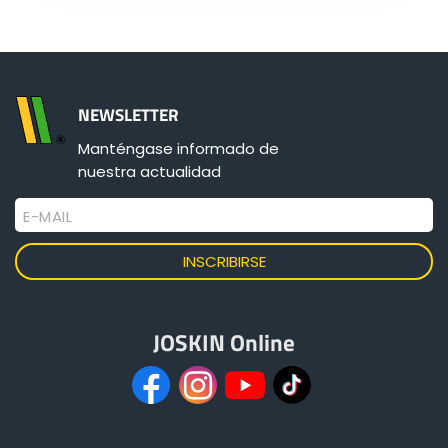
Български
NEWSLETTER
Eesti keel
Manténgase informado de
nuestra actualidad
Slovenija
E-MAIL
Lietuvių kalba
Česká republika
JOSKIN Online
Srpski
Yкраїнська мова