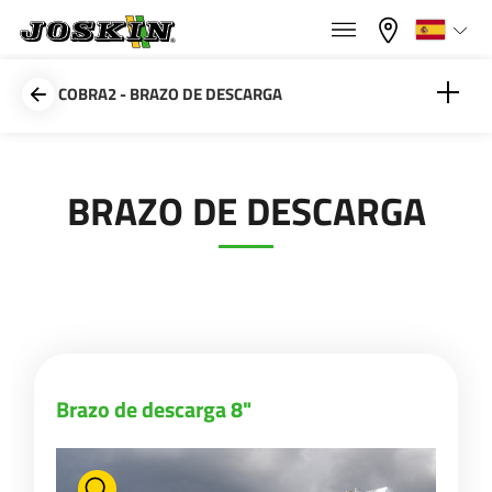
×
×
Menu
Seleccione su idioma
COBRA2 - BRAZO DE DESCARGA
Français
Brazo de descarga 8"
BRAZO DE DESCARGA
GAMA
English
GRUPO
Nederlands
Deutsch
ENCONTRAR & COMPRAR
Brazo de descarga 8"
Español
MUNDO JOSKIN