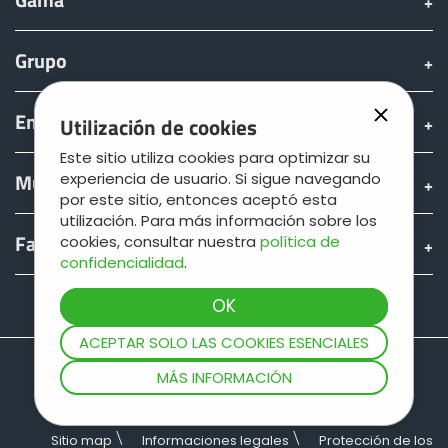
Türk
Grupo
العربية
Encontrar & comprar
Utilización de cookies
رسید ن
Este sitio utiliza cookies para optimizar su
Mundo JOSKIN
experiencia de usuario. Si sigue navegando
por este sitio, entonces aceptó esta
utilización. Para más información sobre los
Fan shop
cookies, consultar nuestra
política de
confidencialidad
.
Teamviewer
ACEPTAR SOLO LAS COOKIES ESENCIALES
MÁS INFORMACIÓN
Sitio map
Informaciones legales
Protección de los