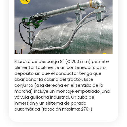
Polski
FAN SHOP
Descargar el folleto
Italiano
PARTS BOOK
El brazo de descarga 8" (Ø 200 mm) permite
Dansk
alimentar fácilmente un contenedor u otro
OFERTAS DE EMPLEO
depósito sin que el conductor tenga que
abandonar la cabina del tractor. Este
Română
conjunto (a la derecha en el sentido de la
marcha) incluye un montaje empotrado, una
CONTACTO
válvula guillotina industrial, un tubo de
inmersión y un sistema de parada
Suomi
automática (rotación máxima: 270°).
MyJOSKIN
Magyar