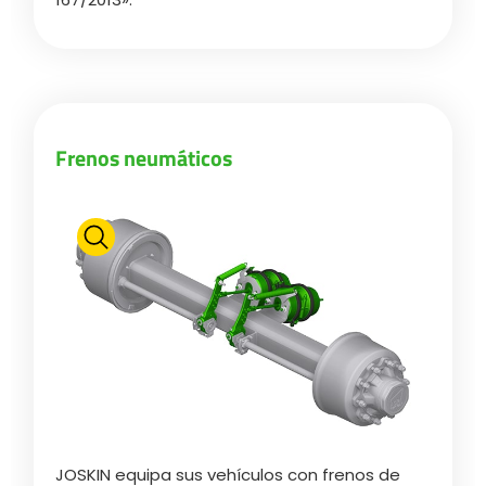
Български
Eesti keel
Frenos neumáticos
Slovenija
Lietuvių kalba
Česká republika
Srpski
JOSKIN equipa sus vehículos con frenos de
Yкраїнська мова