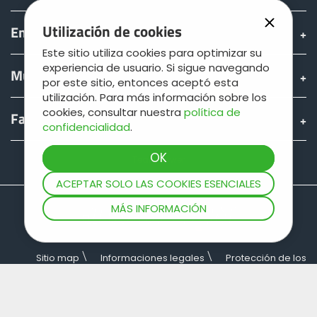
Utilización de cookies
Encontrar & comprar
Este sitio utiliza cookies para optimizar su
experiencia de usuario. Si sigue navegando
Mundo JOSKIN
por este sitio, entonces aceptó esta
utilización. Para más información sobre los
cookies, consultar nuestra
política de
Fan shop
confidencialidad
.
Teamviewer
ACEPTAR SOLO LAS COOKIES ESENCIALES
MÁS INFORMACIÓN
Sitio map
Informaciones legales
Protección de los
datos
Condiciones generales de venta
Copyright © JOSKIN. Todos derechos reservados.