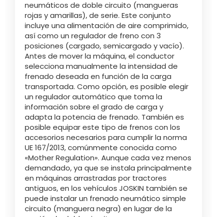
neumáticos de doble circuito (mangueras
rojas y amarillas), de serie. Este conjunto
incluye una alimentación de aire comprimido,
ελληνικά
así como un regulador de freno con 3
posiciones (cargado, semicargado y vacío).
Antes de mover la máquina, el conductor
Svenska
selecciona manualmente la intensidad de
frenado deseada en función de la carga
transportada. Como opción, es posible elegir
한국의
un regulador automático que toma la
información sobre el grado de carga y
adapta la potencia de frenado. También es
日本語
posible equipar este tipo de frenos con los
accesorios necesarios para cumplir la norma
UE 167/2013, comúnmente conocida como
«Mother Regulation». Aunque cada vez menos
中文
demandado, ya que se instala principalmente
en máquinas arrastradas por tractores
antiguos, en los vehículos JOSKIN también se
Português
puede instalar un frenado neumático simple
circuito (manguera negra) en lugar de la