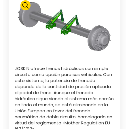
Polski
FAN SHOP
Descargar el folleto
Italiano
PARTS BOOK
Dansk
JOSKIN ofrece frenos hidráulicos con simple
OFERTAS DE EMPLEO
circuito como opción para sus vehículos. Con
este sistema, la potencia de frenado
Română
depende de la cantidad de presión aplicada
al pedal de freno. Aunque el frenado
CONTACTO
hidráulico sigue siendo el sistema más común
en todo el mundo, se está eliminando en la
Suomi
Unión Europea en favor del frenado
neumático de doble circuito, homologado en
virtud del reglamento «Mother Regulation EU
MyJOSKIN
Magyar
167/2013».