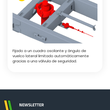
Български
Eesti keel
Slovenija
Fijado a un cuadro oscilante y ángulo de
vuelco lateral limitado automáticamente
Lietuvių kalba
gracias a una válvula de seguridad.
Česká republika
Srpski
NEWSLETTER
Yкраїнська мова