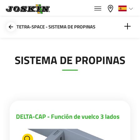
×
×
Menu
Seleccione su idioma
TETRA-SPACE - SISTEMA DE PROPINAS
Français
DELTA-CAP - Función de vuelco 3 lados
SISTEMA DE PROPINAS
GAMA
English
DELTA-CAP - Cilindro de vuelco
GRUPO
Nederlands
Deutsch
ENCONTRAR & COMPRAR
DELTA-CAP - Función de vuelco 3 lados
Español
MUNDO JOSKIN