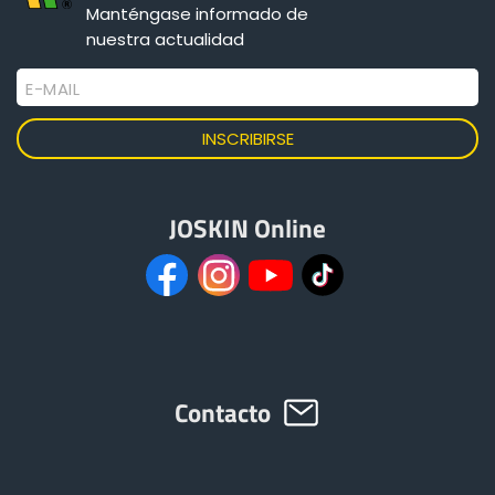
Manténgase informado de
nuestra actualidad
ελληνικά
E-MAIL
Svenska
한국의
JOSKIN Online
日本語
中文
Contacto
Português