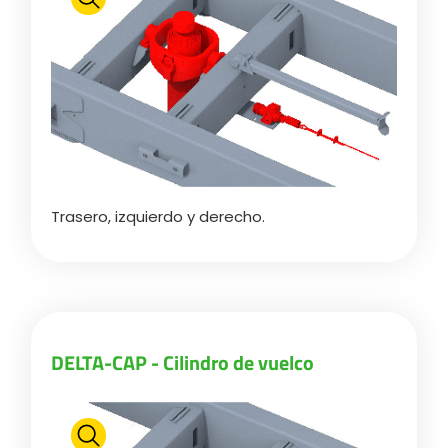
Polski
FAN SHOP
Descargar el folleto
Italiano
PARTS BOOK
Trasero, izquierdo y derecho.
Dansk
OFERTAS DE EMPLEO
Română
CONTACTO
DELTA-CAP - Cilindro de vuelco
Suomi
MyJOSKIN
Magyar