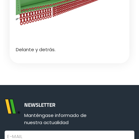
Türk
العربية
رسید ن
Delante y detrás.
NEWSLETTER
Manténgase informado de
nuestra actualidad
E-MAIL