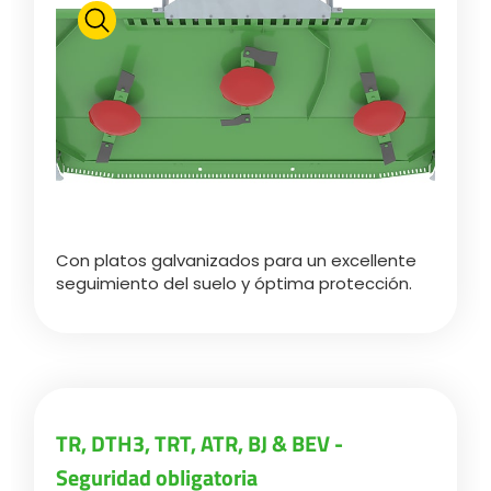
Български
Eesti keel
Slovenija
Con platos galvanizados para un excellente
Lietuvių kalba
seguimiento del suelo y óptima protección.
Česká republika
Srpski
TR, DTH3, TRT, ATR, BJ & BEV -
Seguridad obligatoria
Yкраїнська мова