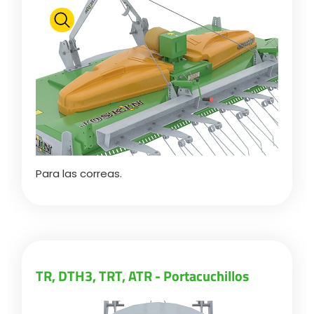
Polski
FAN SHOP
Descargar el folleto
Italiano
PARTS BOOK
Dansk
Para las correas.
OFERTAS DE EMPLEO
Română
CONTACTO
Suomi
TR, DTH3, TRT, ATR - Portacuchillos
MyJOSKIN
Magyar