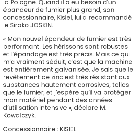
la Pologne. Quand il a eu besoin d’un
épandeur de fumier plus grand, son
Български
concessionnaire, Kisiel, lui a recommandé
le Siroko JOSKIN.
Eesti keel
« Mon nouvel épandeur de fumier est très
performant. Les hérissons sont robustes
et l’épandage est très précis. Mais ce qui
Slovenija
m’a vraiment séduit, c’est que la machine
est entièrement galvanisée. Je sais que le
Lietuvių kalba
revêtement de zinc est très résistant aux
substances hautement corrosives, telles
que le fumier, et j’espère qu’il va protéger
Česká republika
mon matériel pendant des années
d’utilisation intensive », déclare M.
Kowalczyk.
Srpski
Concessionnaire : KISIEL
Yкраїнська мова