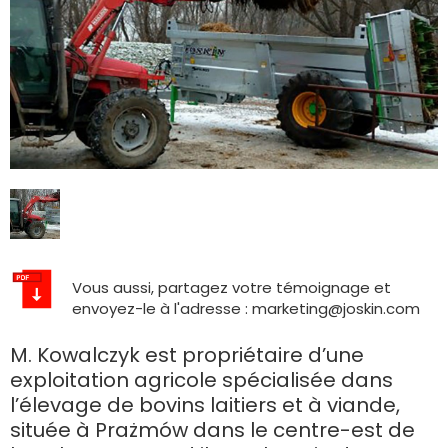
Polski
FAN SHOP
Télécharger la brochure
Italiano
PARTS BOOK
Dansk
JOBS
Vous aussi, partagez votre témoignage et
Română
envoyez-le à l'adresse : marketing@joskin.com
CONTACT
M. Kowalczyk est propriétaire d’une
Suomi
exploitation agricole spécialisée dans
l’élevage de bovins laitiers et à viande,
située à Prażmów dans le centre-est de
MyJOSKIN
Magyar