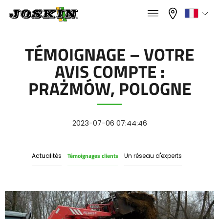
×
×
Menu
Sélectionnez votre langue
TÉMOIGNAGE – VOTRE
AVIS COMPTE :
Français
PRAŻMÓW, POLOGNE
GAMME
English
2023-07-06 07:44:46
GROUPE
Nederlands
Témoignages clients
Actualités
Un réseau d'experts
Deutsch
TROUVER & ACHETER
Español
UNIVERS JOSKIN