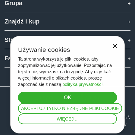
Grupa
Znajdź i kup
Strefa Joskin
Używanie cookies
Fan shop
Ta strona wykorzystuje pliki cookies, aby
zoptymalizować jej użytkowanie. Pozostając na
tej stronie, wyrażasz na to zgodę. Aby uzyskać
Teamviewer
więcej informacji o plikach cookies, proszę
zapoznać się z naszą
polityką prywatności
.
AKCEPTUJ TYLKO NIEZBĘDNE PLIKI COOKIE
Mapa serwisu
Informacja prawna
Ochrona danych
WIĘCEJ ...
Ogólne warunki sprzedaży