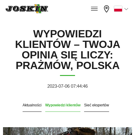
×
×
Menu
Zaznacz wybrany język
WYPOWIEDZI
KLIENTÓW – TWOJA
Français
OPINIA SIĘ LICZY:
GAMA
PRAŻMÓW, POLSKA
English
GRUPA
Nederlands
2023-07-06 07:44:46
Deutsch
Aktualności
Wypowiedzi klientów
Sieć ekspertów
ZNAJDŹ I KUP
Español
STREFA JOSKIN