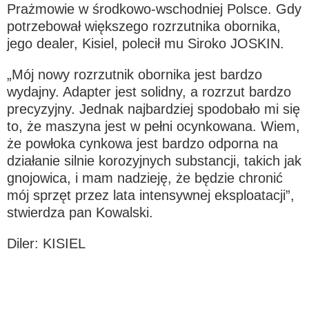
Prażmowie w środkowo-wschodniej Polsce. Gdy
potrzebował większego rozrzutnika obornika,
Български
jego dealer, Kisiel, polecił mu Siroko JOSKIN.
„Mój nowy rozrzutnik obornika jest bardzo
Eesti keel
wydajny. Adapter jest solidny, a rozrzut bardzo
precyzyjny. Jednak najbardziej spodobało mi się
to, że maszyna jest w pełni ocynkowana. Wiem,
Slovenija
że powłoka cynkowa jest bardzo odporna na
działanie silnie korozyjnych substancji, takich jak
Lietuvių kalba
gnojowica, i mam nadzieję, że będzie chronić
mój sprzęt przez lata intensywnej eksploatacji”,
stwierdza pan Kowalski.
Česká republika
Diler: KISIEL
Srpski
Yкраїнська мова