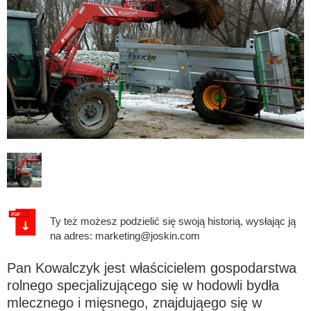
Polski
FAN SHOP
Pobierz broszurę
Italiano
PARTS BOOK
Dansk
PRACA
Română
Ty też możesz podzielić się swoją historią, wysłając ją
KONTAKT
na adres: marketing@joskin.com
Suomi
Pan Kowalczyk jest właścicielem gospodarstwa
rolnego specjalizującego się w hodowli bydła
MyJOSKIN
Magyar
mlecznego i mięsnego, znajdująego się w