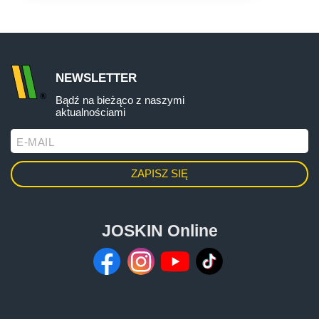
ελληνικά
NEWSLETTER
Svenska
Więcej ...
Bądź na bieżąco z naszymi
aktualnościami
Konfigurator
한국의
E-MAIL
日本語
JOSKIN Online
中文
Português