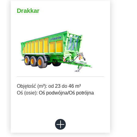
Drakkar
Български
Eesti keel
Slovenija
Lietuvių kalba
Objętość (m³): od
23
do
46 m³
Oś (osie):
Oś podwójna/
Oś potrójna
Česká republika
Srpski
Yкраїнська мова