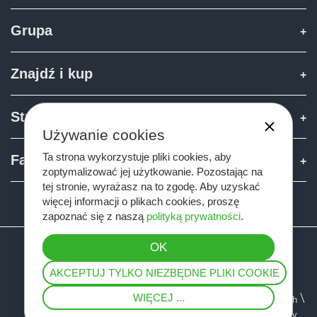
Grupa
Znajdź i kup
Strefa Joskin
Używanie cookies
Ta strona wykorzystuje pliki cookies, aby
Fan shop
zoptymalizować jej użytkowanie. Pozostając na
tej stronie, wyrażasz na to zgodę. Aby uzyskać
więcej informacji o plikach cookies, proszę
Teamviewer
zapoznać się z naszą
polityką prywatności
.
AKCEPTUJ TYLKO NIEZBĘDNE PLIKI COOKIE
WIĘCEJ ...
Mapa serwisu
Informacja prawna
Ochrona danych
Ogólne warunki sprzedaży