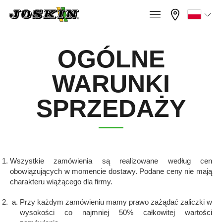
×
×
Menu
Zaznacz wybrany język
OGÓLNE
Français
WARUNKI
GAMA
SPRZEDAŻY
English
GRUPA
Nederlands
Wszystkie zamówienia są realizowane według cen
Deutsch
obowiązujących w momencie dostawy. Podane ceny nie mają
ZNAJDŹ I KUP
charakteru wiążącego dla firmy.
Przy każdym zamówieniu mamy prawo zażądać zaliczki w
Español
wysokości co najmniej 50% całkowitej wartości
STREFA JOSKIN