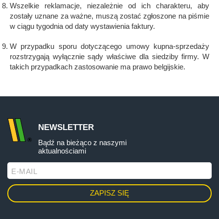
Wszelkie reklamacje, niezależnie od ich charakteru, aby
zostały uznane za ważne, muszą zostać zgłoszone na piśmie
w ciągu tygodnia od daty wystawienia faktury.
ελληνικά
W przypadku sporu dotyczącego umowy kupna-sprzedaży
rozstrzygają wyłącznie sądy właściwe dla siedziby firmy. W
Svenska
takich przypadkach zastosowanie ma prawo belgijskie.
한국의
NEWSLETTER
日本語
Bądź na bieżąco z naszymi
aktualnościami
中文
E-MAIL
Português