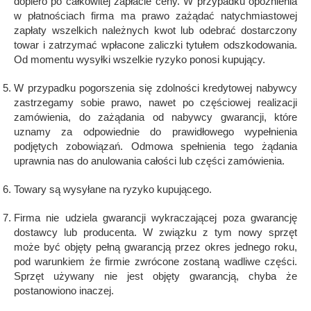
dopiero po całkowitej zapłacie ceny. W przypadku opóźnienia
w płatnościach firma ma prawo zażądać natychmiastowej
zapłaty wszelkich należnych kwot lub odebrać dostarczony
Български
towar i zatrzymać wpłacone zaliczki tytułem odszkodowania.
Od momentu wysyłki wszelkie ryzyko ponosi kupujący.
Eesti keel
W przypadku pogorszenia się zdolności kredytowej nabywcy
zastrzegamy sobie prawo, nawet po częściowej realizacji
zamówienia, do zażądania od nabywcy gwarancji, które
Slovenija
uznamy za odpowiednie do prawidłowego wypełnienia
podjętych zobowiązań. Odmowa spełnienia tego żądania
uprawnia nas do anulowania całości lub części zamówienia.
Lietuvių kalba
Towary są wysyłane na ryzyko kupującego.
Firma nie udziela gwarancji wykraczającej poza gwarancję
Česká republika
dostawcy lub producenta. W związku z tym nowy sprzęt
może być objęty pełną gwarancją przez okres jednego roku,
pod warunkiem że firmie zwrócone zostaną wadliwe części.
Srpski
Sprzęt używany nie jest objęty gwarancją, chyba że
postanowiono inaczej.
Yкраїнська мова