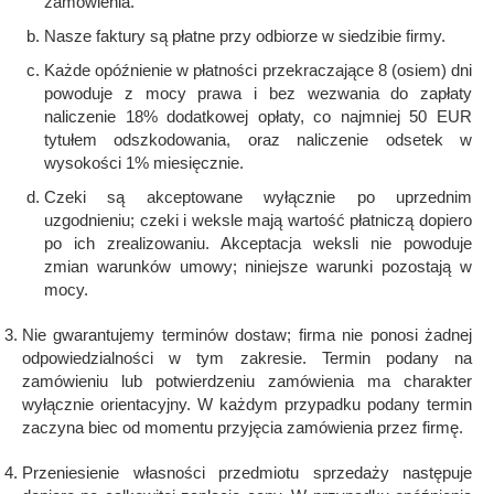
zamówienia.
Polski
Nasze faktury są płatne przy odbiorze w siedzibie firmy.
Każde opóźnienie w płatności przekraczające 8 (osiem) dni
FAN SHOP
powoduje z mocy prawa i bez wezwania do zapłaty
Pobierz broszurę
naliczenie 18% dodatkowej opłaty, co najmniej 50 EUR
tytułem odszkodowania, oraz naliczenie odsetek w
wysokości 1% miesięcznie.
Italiano
PARTS BOOK
Czeki są akceptowane wyłącznie po uprzednim
uzgodnieniu; czeki i weksle mają wartość płatniczą dopiero
po ich zrealizowaniu. Akceptacja weksli nie powoduje
Dansk
zmian warunków umowy; niniejsze warunki pozostają w
PRACA
mocy.
Română
Nie gwarantujemy terminów dostaw; firma nie ponosi żadnej
odpowiedzialności w tym zakresie. Termin podany na
KONTAKT
zamówieniu lub potwierdzeniu zamówienia ma charakter
Suomi
wyłącznie orientacyjny. W każdym przypadku podany termin
zaczyna biec od momentu przyjęcia zamówienia przez firmę.
Przeniesienie własności przedmiotu sprzedaży następuje
MyJOSKIN
Magyar