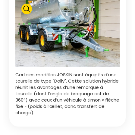
Български
Eesti keel
Slovenija
Lietuvių kalba
Certains modèles JOSKIN sont équipés d’une
tourelle de type "Dolly". Cette solution hybride
réunit les avantages d’une remorque à
tourelle (dont l’angle de braquage est de
Česká republika
360°) avec ceux d’un véhicule à timon « flèche
fixe » (poids à l’œillet, donc transfert de
charge).
Srpski
Yкраїнська мова