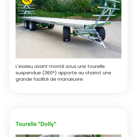
Polski
FAN SHOP
Télécharger la brochure
Italiano
PARTS BOOK
L'essieu avant monté sous une tourelle
Dansk
suspendue (360°) apporte au chariot une
JOBS
grande facilité de manœuvre.
Română
CONTACT
Suomi
Tourelle "Dolly"
MyJOSKIN
Magyar