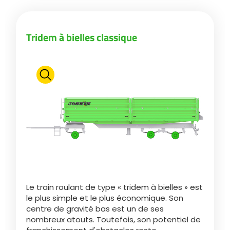
ελληνικά
Tridem à bielles classique
Svenska
한국의
日本語
中文
Le train roulant de type « tridem à bielles » est
le plus simple et le plus économique. Son
Português
centre de gravité bas est un de ses
nombreux atouts. Toutefois, son potentiel de