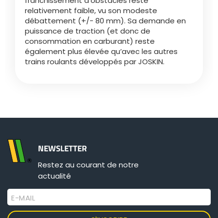
franchissement d'obstacles reste
Türk
relativement faible, vu son modeste
débattement (+/- 80 mm). Sa demande en
puissance de traction (et donc de
العربية
consommation en carburant) reste
également plus élevée qu’avec les autres
trains roulants développés par JOSKIN.
رسید ن
NEWSLETTER
Restez au courant de notre
actualité
E-MAIL