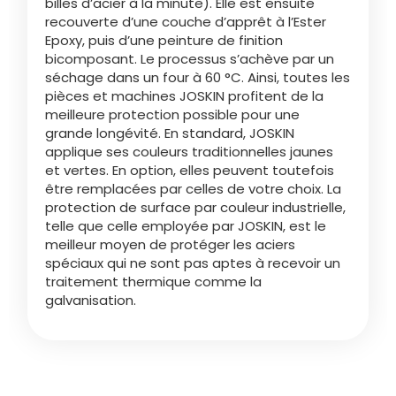
billes d’acier à la minute). Elle est ensuite
Türk
recouverte d’une couche d’apprêt à l’Ester
Epoxy, puis d’une peinture de finition
bicomposant. Le processus s’achève par un
العربية
séchage dans un four à 60 °C. Ainsi, toutes les
pièces et machines JOSKIN profitent de la
meilleure protection possible pour une
رسید ن
grande longévité. En standard, JOSKIN
applique ses couleurs traditionnelles jaunes
et vertes. En option, elles peuvent toutefois
être remplacées par celles de votre choix. La
protection de surface par couleur industrielle,
telle que celle employée par JOSKIN, est le
meilleur moyen de protéger les aciers
spéciaux qui ne sont pas aptes à recevoir un
traitement thermique comme la
galvanisation.