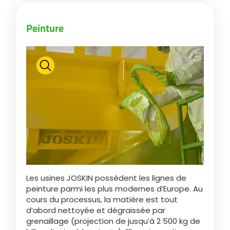
Peinture
ελληνικά
Svenska
한국의
日本語
中文
Les usines JOSKIN possèdent les lignes de
peinture parmi les plus modernes d’Europe. Au
cours du processus, la matière est tout
Português
d’abord nettoyée et dégraissée par
grenaillage (projection de jusqu’à 2 500 kg de