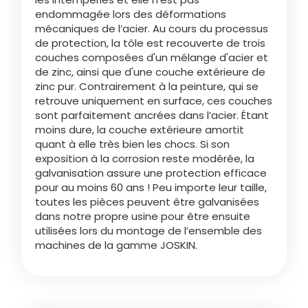
endommagée lors des déformations
mécaniques de l’acier. Au cours du processus
Български
de protection, la tôle est recouverte de trois
couches composées d'un mélange d'acier et
de zinc, ainsi que d'une couche extérieure de
Eesti keel
zinc pur. Contrairement à la peinture, qui se
retrouve uniquement en surface, ces couches
sont parfaitement ancrées dans l’acier. Étant
Slovenija
moins dure, la couche extérieure amortit
quant à elle très bien les chocs. Si son
exposition à la corrosion reste modérée, la
Lietuvių kalba
galvanisation assure une protection efficace
pour au moins 60 ans ! Peu importe leur taille,
toutes les pièces peuvent être galvanisées
Česká republika
dans notre propre usine pour être ensuite
utilisées lors du montage de l’ensemble des
machines de la gamme JOSKIN.
Srpski
Yкраїнська мова