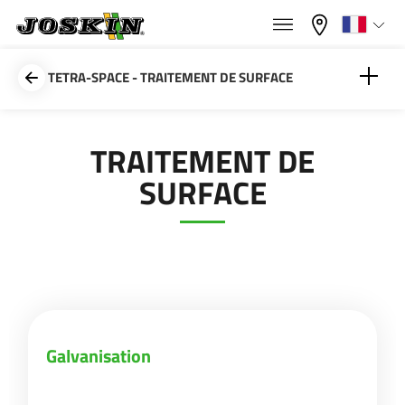
×
×
Menu
Sélectionnez votre langue
TETRA-SPACE - TRAITEMENT DE SURFACE
Français
Galvanisation
TRAITEMENT DE
GAMME
SURFACE
English
Peinture
GROUPE
Nederlands
Deutsch
TROUVER & ACHETER
Galvanisation
Español
UNIVERS JOSKIN