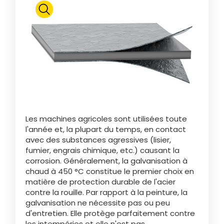
Polski
FAN SHOP
Télécharger la brochure
Italiano
PARTS BOOK
Dansk
Les machines agricoles sont utilisées toute
JOBS
l'année et, la plupart du temps, en contact
avec des substances agressives (lisier,
Română
fumier, engrais chimique, etc.) causant la
corrosion. Généralement, la galvanisation à
CONTACT
chaud à 450 °C constitue le premier choix en
matière de protection durable de l'acier
Suomi
contre la rouille. Par rapport à la peinture, la
galvanisation ne nécessite pas ou peu
d'entretien. Elle protège parfaitement contre
MyJOSKIN
Magyar
les intempéries et elle n'est pas