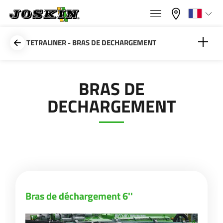
×
×
Menu
Sélectionnez votre langue
TETRALINER - BRAS DE DECHARGEMENT
Français
Bras de déchargement 6''
BRAS DE
GAMME
DECHARGEMENT
English
Bras de déchargement 8''
GROUPE
Nederlands
Deutsch
TROUVER & ACHETER
Bras de déchargement 6''
Español
UNIVERS JOSKIN