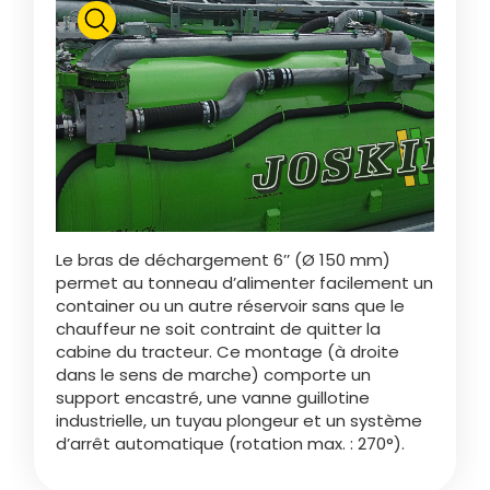
Polski
FAN SHOP
Télécharger la brochure
Italiano
PARTS BOOK
Dansk
Le bras de déchargement 6’’ (Ø 150 mm)
JOBS
permet au tonneau d’alimenter facilement un
container ou un autre réservoir sans que le
Română
chauffeur ne soit contraint de quitter la
cabine du tracteur. Ce montage (à droite
CONTACT
dans le sens de marche) comporte un
support encastré, une vanne guillotine
Suomi
industrielle, un tuyau plongeur et un système
d’arrêt automatique (rotation max. : 270°).
MyJOSKIN
Magyar