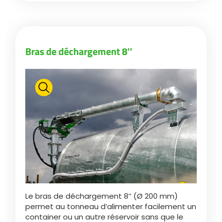
Български
Bras de déchargement 8''
Eesti keel
Slovenija
Lietuvių kalba
Česká republika
Srpski
Le bras de déchargement 8’’ (Ø 200 mm)
permet au tonneau d’alimenter facilement un
container ou un autre réservoir sans que le
Yкраїнська мова